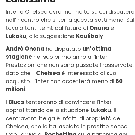
Inter e Chelsea avranno molto su cui discutere
nell’incontro che si terrà questa settimana. Sul
tavolo tanti temi: dal futuro di
Onana
e
Lukaku
, alla suggestione
Koulibaly
.
André Onana
ha disputato
un’ottima
stagione
nel suo primo anno all’Inter.
Prestazioni che non sono passate inosservate,
dato che il
Chelsea
è interessato al suo
acquisto. L’Inter non accetterà meno di
60
milioni
.
I
Blues
tenteranno di convincere l’Inter
approfittando della situazione
Lukaku
. Il
centravanti belga è infatti di proprietà del
Chelsea, che lo ha lasciato in prestito secco.
Con l’arrivo di
Pochettino
sulla panchina dei