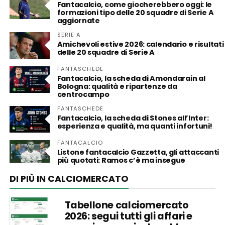
Fantacalcio, come giocherebbero oggi: le
formazioni tipo delle 20 squadre di Serie A
aggiornate
SERIE A
Amichevoli estive 2026: calendario e risultati
delle 20 squadre di Serie A
FANTASCHEDE
Fantacalcio, la scheda di Amondarain al
Bologna: qualità e ripartenze da
centrocampo
FANTASCHEDE
Fantacalcio, la scheda di Stones all’Inter:
esperienza e qualità, ma quanti infortuni!
FANTACALCIO
Listone fantacalcio Gazzetta, gli attaccanti
più quotati: Ramos c’è ma insegue
DI PIÙ IN CALCIOMERCATO
Tabellone calciomercato
2026: segui tutti gli affari e