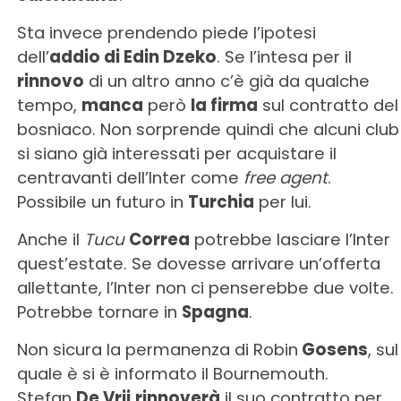
Sta invece prendendo piede l’ipotesi
dell’
addio di Edin Dzeko
. Se l’intesa per il
rinnovo
di un altro anno c’è già da qualche
tempo,
manca
però
la firma
sul contratto del
bosniaco. Non sorprende quindi che alcuni club
si siano già interessati per acquistare il
centravanti dell’Inter come
free agent
.
Possibile un futuro in
Turchia
per lui.
Anche il
Tucu
Correa
potrebbe lasciare l’Inter
quest’estate. Se dovesse arrivare un’offerta
allettante, l’Inter non ci penserebbe due volte.
Potrebbe tornare in
Spagna
.
Non sicura la permanenza di Robin
Gosens
, sul
quale è si è informato il Bournemouth.
Stefan
De Vrij
rinnoverà
il suo contratto per