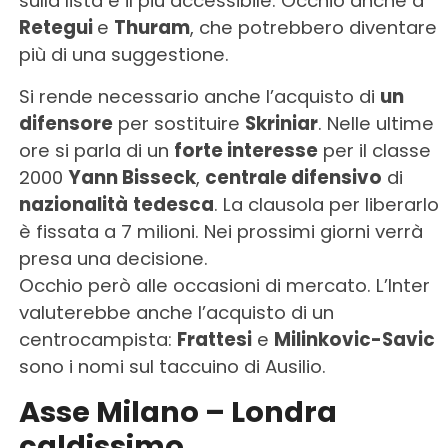
sulla lista e il più accessibile. Occhio anche a
Retegui
e
Thuram
, che potrebbero diventare
più di una suggestione.
Si rende necessario anche l’acquisto di
un
difensore
per sostituire
Skriniar
. Nelle ultime
ore si parla di un
forte interesse
per il classe
2000
Yann Bisseck
,
centrale difensivo
di
nazionalità
tedesca
. La clausola per liberarlo
è fissata a 7 milioni. Nei prossimi giorni verrà
presa una decisione.
Occhio però alle occasioni di mercato. L’Inter
valuterebbe anche l’acquisto di un
centrocampista:
Frattesi
e
Milinkovic-Savic
sono i nomi sul taccuino di Ausilio.
Asse Milano – Londra
caldissimo