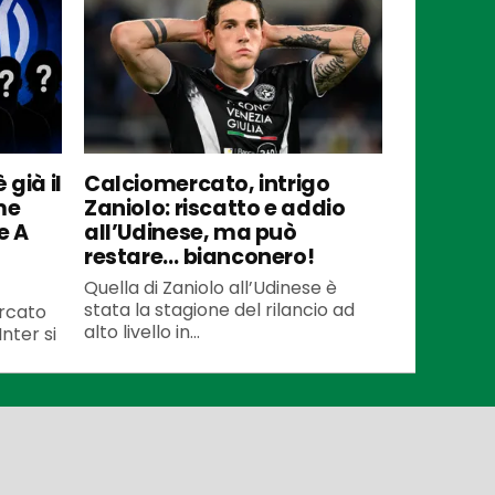
 già il
Calciomercato, intrigo
me
Zaniolo: riscatto e addio
e A
all’Udinese, ma può
restare… bianconero!
Quella di Zaniolo all’Udinese è
stata la stagione del rilancio ad
ercato
alto livello in...
Inter si