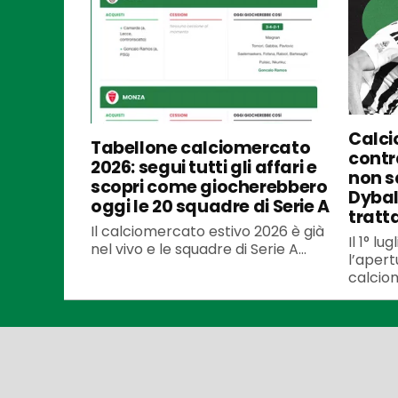
Calci
Tabellone calciomercato
contra
2026: segui tutti gli affari e
non s
scopri come giocherebbero
Dybal
oggi le 20 squadre di Serie A
tratt
Il calciomercato estivo 2026 è già
Il 1° l
nel vivo e le squadre di Serie A...
l’apert
calciom