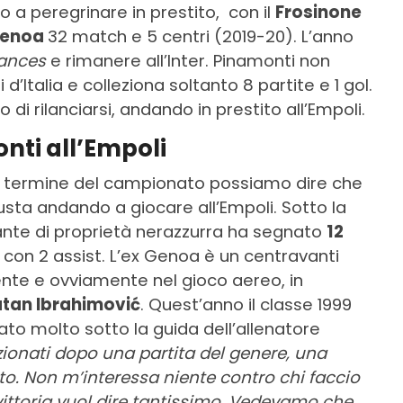
ato a peregrinare in prestito, con il
Frosinone
enoa
32 match e 5 centri (2019-20). L’anno
ances
e rimanere all’Inter. Pinamonti non
’Italia e colleziona soltanto 8 partite e 1 gol.
 di rilanciarsi, andando in prestito all’Empoli.
nti all’Empoli
 termine del campionato possiamo dire che
usta andando a giocare all’Empoli. Sotto la
cante di proprietà nerazzurra ha segnato
12
con 2 assist. L’ex Genoa è un centravanti
te e ovviamente nel gioco aereo, in
atan Ibrahimović
. Quest’anno il classe 1999
to molto sotto la guida dell’allenatore
ionati dopo una partita del genere, una
to. Non m’interessa niente contro chi faccio
 vittoria vuol dire tantissimo. Vedevamo che