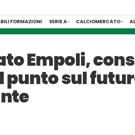
BILI FORMAZIONI
SERIE A
CALCIOMERCATO
A
to Empoli, con
l punto sul futu
ante