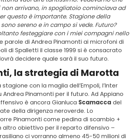
i non arrivano, in spogliatoio cominciava ad
Per questo è importante. Stagione della
, sono sereno e in campo si vede. Futuro?
oltanto festeggiare con i miei compagni nello
le parole di Andrea Pinamonti ai microfoni di
oli di Spalletti il classe 1999 si è consacrato
vrà decidere quale sarà il suo futuro.
ti, la strategia di Marotta
stagione con la maglia dell’Empoli, l’Inter
Andrea Pinamonti per il futuro. A
d Appiano
 offensivo è ancora Gianluca
Scamacca
del
ate della dirigenza neroverde. Lo
orre Pinamonti come pedina di scambio +
ltro obiettivo per il reparto difensivo –
 brasiliano ci vorranno almeno 45-50 milioni di