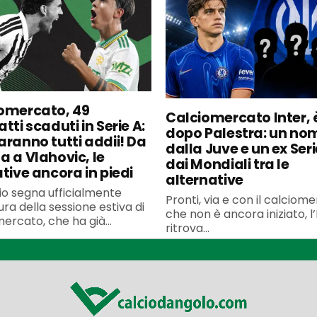
omercato, 49
Calciomercato Inter, è
tti scaduti in Serie A:
dopo Palestra: un no
aranno tutti addii! Da
dalla Juve e un ex Seri
a a Vlahovic, le
dai Mondiali tra le
ative ancora in piedi
alternative
uglio segna ufficialmente
Pronti, via e con il calciom
ura della sessione estiva di
che non è ancora iniziato, l’
ercato, che ha già...
ritrova...