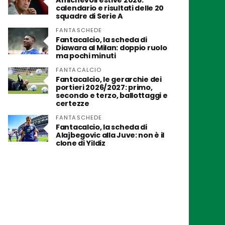
Amichevoli estive 2026:
calendario e risultati delle 20
squadre di Serie A
FANTASCHEDE
Fantacalcio, la scheda di
Diawara al Milan: doppio ruolo
ma pochi minuti
FANTACALCIO
Fantacalcio, le gerarchie dei
portieri 2026/2027: primo,
secondo e terzo, ballottaggi e
certezze
FANTASCHEDE
Fantacalcio, la scheda di
Alajbegovic alla Juve: non è il
clone di Yildiz