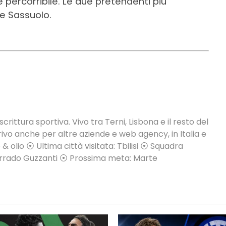
 percorribile. Le due pretendenti più
e Sassuolo.
crittura sportiva. Vivo tra Terni, Lisbona e il resto del
vo anche per altre aziende e web agency, in Italia e
 & olio ⦿ Ultima città visitata: Tbilisi ⦿ Squadra
Corrado Guzzanti ⦿ Prossima meta: Marte