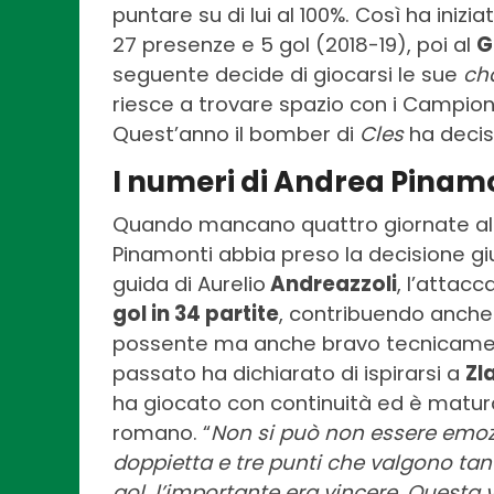
puntare su di lui al 100%. Così ha inizi
27 presenze e 5 gol (2018-19), poi al
G
seguente decide di giocarsi le sue
ch
riesce a trovare spazio con i Campioni d
Quest’anno il bomber di
Cles
ha deciso
I numeri di Andrea Pinamo
Quando mancano quattro giornate al
Pinamonti abbia preso la decisione gi
guida di Aurelio
Andreazzoli
, l’attac
gol in 34 partite
, contribuendo anche 
possente ma anche bravo tecnicamen
passato ha dichiarato di ispirarsi a
Zl
ha giocato con continuità ed è matura
romano. “
Non si può non essere emoz
doppietta e tre punti che valgono tan
gol, l’importante era vincere. Questa