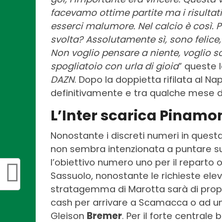
facevamo ottime partite ma i risultat
esserci malumore. Nel calcio è così. 
svolta? Assolutamente sì, sono felice
Non voglio pensare a niente, voglio s
spogliatoio con urla di gioia
” queste 
DAZN
. Dopo la doppietta rifilata al Nap
definitivamente e tra qualche mese do
L’Inter scarica Pinamon
Nonostante i discreti numeri in questa 
non sembra intenzionata a puntare su 
l’obiettivo numero uno per il reparto
Sassuolo, nonostante le richieste elev
stratagemma di Marotta sarà di prop
cash per arrivare a Scamacca o ad un a
Gleison
Bremer
. Per il forte centrale