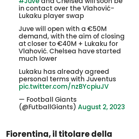
#Juve
and Chelsea will soon be
in contact over the Vlahović-
Lukaku player swap
Juve will open with a €50M
demand, with the aim of closing
at closer to €40M + Lukaku for
Vlahović. Chelsea have started
much lower
Lukaku has already agreed
personal terms with Juventus
pic.twitter.com/nzBYcpiuJV
— Football Giants
(@FutballGiants)
August 2, 2023
Fiorentina, il titolare della