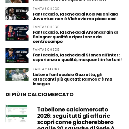
FANTASCHEDE
Fantacalcio, la scheda di Kolo Muani alla
Juventus: non è Vlahovic ma piace così
FANTASCHEDE
Fantacalcio, la scheda di Amondarain al
Bologna: qualità e ripartenze da
centrocampo
FANTASCHEDE
Fantacalcio, la scheda di Stones all’Inter:
esperienza e qualità, ma quanti infortuni!
FANTACALCIO
Listone fantacalcio Gazzetta, gli
attaccanti più quotati: Ramos c’è ma
insegue
DI PIÙ IN CALCIOMERCATO
Tabellone calciomercato
2026: segui tutti gli affari e
scopri come giocherebbero
oggi le 20 squadre di Serie A