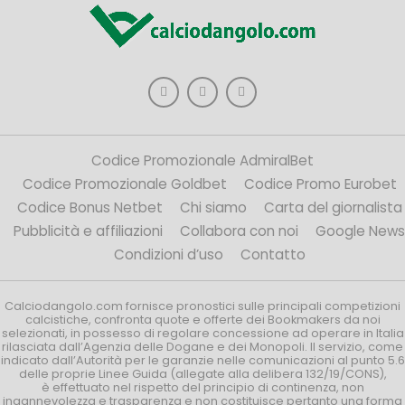
Codice Promozionale AdmiralBet
Codice Promozionale Goldbet
Codice Promo Eurobet
Codice Bonus Netbet
Chi siamo
Carta del giornalista
Pubblicità e affiliazioni
Collabora con noi
Google News
Condizioni d’uso
Contatto
Calciodangolo.com fornisce pronostici sulle principali competizioni
calcistiche, confronta quote e offerte dei Bookmakers da noi
selezionati, in possesso di regolare concessione ad operare in Italia
rilasciata dall’Agenzia delle Dogane e dei Monopoli. Il servizio, come
indicato dall’Autorità per le garanzie nelle comunicazioni al punto 5.6
delle proprie Linee Guida (allegate alla delibera 132/19/CONS),
è effettuato nel rispetto del principio di continenza, non
ingannevolezza e trasparenza e non costituisce pertanto una forma