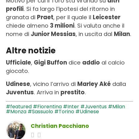
Motivo per cui il Toro sta virando su
altri
profili
. Si fa largo l’ipotesi del ritorno in
granata di
Praet
, per il quale il
Leicester
chiede almeno
3 milioni
. Si valuta anche il
nome di
Junior Messias
, in uscita dal
Milan
.
Altre notizie
Ufficiale
,
Gigi Buffon
dice
addio
al calcio
giocato.
Udinese
, vicino l’arrivo di
Marley Aké
dalla
Juventus
. Arriva in
prestito
.
#featured
#Fiorentina
#Inter
#Juventus
#Milan
#Monza
#Sassuolo
#Torino
#Udinese
Christian Pacchiano