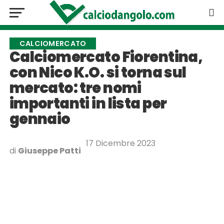
CALCIOMERCATO
Calciomercato Fiorentina,
con Nico K.O. si torna sul
mercato: tre nomi
importanti in lista per
gennaio
17 Dicembre 2023
di
Giuseppe Patti