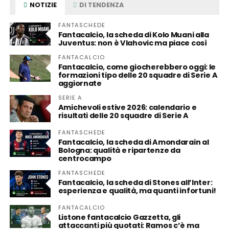
NOTIZIE
DI TENDENZA
FANTASCHEDE
Fantacalcio, la scheda di Kolo Muani alla
Juventus: non è Vlahovic ma piace così
FANTACALCIO
Fantacalcio, come giocherebbero oggi: le
formazioni tipo delle 20 squadre di Serie A
aggiornate
SERIE A
Amichevoli estive 2026: calendario e
risultati delle 20 squadre di Serie A
FANTASCHEDE
Fantacalcio, la scheda di Amondarain al
Bologna: qualità e ripartenze da
centrocampo
FANTASCHEDE
Fantacalcio, la scheda di Stones all’Inter:
esperienza e qualità, ma quanti infortuni!
FANTACALCIO
Listone fantacalcio Gazzetta, gli
attaccanti più quotati: Ramos c’è ma