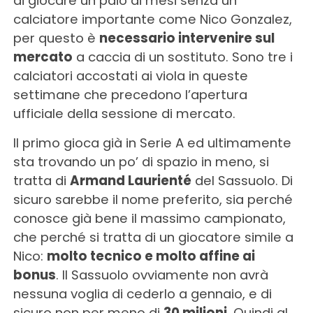
di giocare un paio di mesi senza un
calciatore importante come Nico Gonzalez,
per questo è
necessario intervenire sul
mercato
a caccia di un sostituto. Sono tre i
calciatori accostati ai viola in queste
settimane che precedono l’apertura
ufficiale della sessione di mercato.
Il primo gioca già in Serie A ed ultimamente
sta trovando un po’ di spazio in meno, si
tratta di
Armand Laurienté
del Sassuolo. Di
sicuro sarebbe il nome preferito, sia perché
conosce già bene il massimo campionato,
che perché si tratta di un giocatore simile a
Nico:
molto tecnico e molto affine ai
bonus
. Il Sassuolo ovviamente non avrà
nessuna voglia di cederlo a gennaio, e di
sicuro non per meno di
30 milioni
. Quindi al