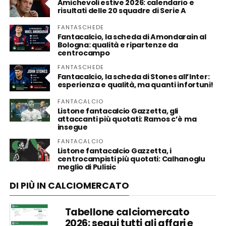
Amichevoli estive 2026: calendario e
risultati delle 20 squadre di Serie A
FANTASCHEDE
Fantacalcio, la scheda di Amondarain al
Bologna: qualità e ripartenze da
centrocampo
FANTASCHEDE
Fantacalcio, la scheda di Stones all’Inter:
esperienza e qualità, ma quanti infortuni!
FANTACALCIO
Listone fantacalcio Gazzetta, gli
attaccanti più quotati: Ramos c’è ma
insegue
FANTACALCIO
Listone fantacalcio Gazzetta, i
centrocampisti più quotati: Calhanoglu
meglio di Pulisic
DI PIÙ IN CALCIOMERCATO
Tabellone calciomercato
2026: segui tutti gli affari e