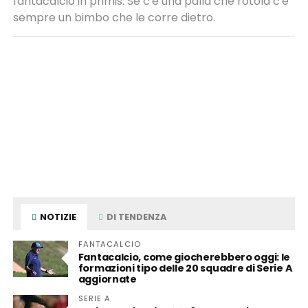
fantacalcio in primis. Se c'è una palla che rotola c'è
sempre un bimbo che le corre dietro.
NOTIZIE
DI TENDENZA
FANTACALCIO
Fantacalcio, come giocherebbero oggi: le
formazioni tipo delle 20 squadre di Serie A
aggiornate
SERIE A