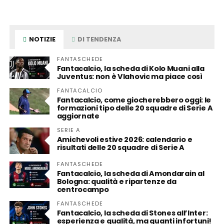
NOTIZIE
DI TENDENZA
FANTASCHEDE
Fantacalcio, la scheda di Kolo Muani alla
Juventus: non è Vlahovic ma piace così
FANTACALCIO
Fantacalcio, come giocherebbero oggi: le
formazioni tipo delle 20 squadre di Serie A
aggiornate
SERIE A
Amichevoli estive 2026: calendario e
risultati delle 20 squadre di Serie A
FANTASCHEDE
Fantacalcio, la scheda di Amondarain al
Bologna: qualità e ripartenze da
centrocampo
FANTASCHEDE
Fantacalcio, la scheda di Stones all’Inter:
esperienza e qualità, ma quanti infortuni!