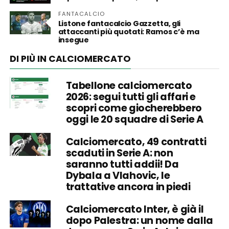
FANTACALCIO
Listone fantacalcio Gazzetta, gli
attaccanti più quotati: Ramos c’è ma
insegue
DI PIÙ IN CALCIOMERCATO
Tabellone calciomercato
2026: segui tutti gli affari e
scopri come giocherebbero
oggi le 20 squadre di Serie A
Calciomercato, 49 contratti
scaduti in Serie A: non
saranno tutti addii! Da
Dybala a Vlahovic, le
trattative ancora in piedi
Calciomercato Inter, è già il
dopo Palestra: un nome dalla