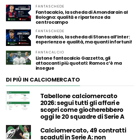
FANTASCHEDE
Fantacalcio, la scheda di Amondarain al
Bologna: qualità e ripartenze da
centrocampo
FANTASCHEDE
Fantacalcio, la scheda di Stones all’Inter:
esperienza e qualità, ma quanti infortuni!
FANTACALCIO
Listone fantacalcio Gazzetta, gli
attaccanti più quotati: Ramos c’è ma
insegue
DI PIÙ IN CALCIOMERCATO
Tabellone calciomercato
2026: segui tutti gli affari e
scopri come giocherebbero
oggi le 20 squadre di Serie A
Calciomercato, 49 contratti
scaduti in Serie A: non