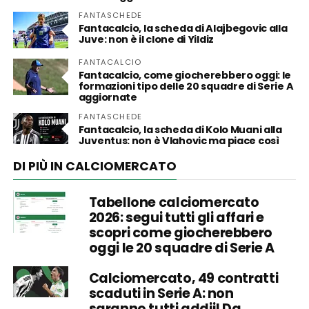
FANTASCHEDE
Fantacalcio, la scheda di Alajbegovic alla
Juve: non è il clone di Yildiz
FANTACALCIO
Fantacalcio, come giocherebbero oggi: le
formazioni tipo delle 20 squadre di Serie A
aggiornate
FANTASCHEDE
Fantacalcio, la scheda di Kolo Muani alla
Juventus: non è Vlahovic ma piace così
DI PIÙ IN CALCIOMERCATO
Tabellone calciomercato
2026: segui tutti gli affari e
scopri come giocherebbero
oggi le 20 squadre di Serie A
Calciomercato, 49 contratti
scaduti in Serie A: non
saranno tutti addii! Da