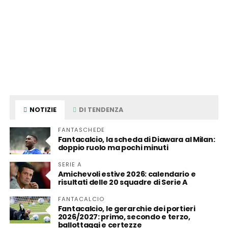
NOTIZIE
DI TENDENZA
FANTASCHEDE
Fantacalcio, la scheda di Diawara al Milan:
doppio ruolo ma pochi minuti
SERIE A
Amichevoli estive 2026: calendario e
risultati delle 20 squadre di Serie A
FANTACALCIO
Fantacalcio, le gerarchie dei portieri
2026/2027: primo, secondo e terzo,
ballottaggi e certezze