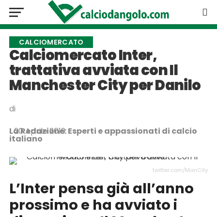
CALCIOMERCATO
Calciomercato Inter,
trattativa avviata con Il
Manchester City per Danilo
di
La Redazione: Esperti e appassionati di calcio
20 Aprile 2019
italiano
twitter.com/ManCity
L’Inter pensa già all’anno
prossimo e ha avviato i