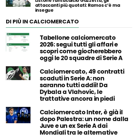
Listone fantacalcio Gazzetta, gli
attaccanti più quotati: Ramos c’è ma
insegue
DI PIÙ IN CALCIOMERCATO
Tabellone calciomercato
2026: segui tutti gli affari e
scopri come giocherebbero
oggi le 20 squadre di Serie A
Calciomercato, 49 contratti
scaduti in Serie A: non
saranno tutti addii! Da
Dybala a Vlahovic, le
trattative ancora in piedi
Calciomercato Inter, è già il
dopo Palestra: un nome dalla
Juve e un ex Serie A dai
Mondiali tra le alternative