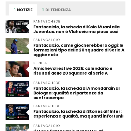
NOTIZIE
DI TENDENZA
FANTASCHEDE
Fantacalcio, la scheda di Kolo Muani alla
Juventus: non è Vlahovic ma piace così
FANTACALCIO
Fantacalcio, come giocherebbero oggi: le
formazioni tipo delle 20 squadre di Serie A
aggiornate
SERIE A
Amichevoli estive 2026: calendario e
risultati delle 20 squadre di Serie A
FANTASCHEDE
Fantacalcio, la scheda di Amondarain al
Bologna: qualità e ripartenze da
centrocampo
FANTASCHEDE
Fantacalcio, la scheda di Stones all’Inter:
esperienza e qualità, ma quanti infortuni!
FANTACALCIO