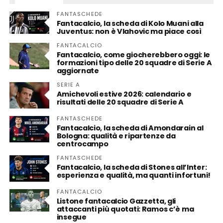
FANTASCHEDE
Fantacalcio, la scheda di Kolo Muani alla
Juventus: non è Vlahovic ma piace così
FANTACALCIO
Fantacalcio, come giocherebbero oggi: le
formazioni tipo delle 20 squadre di Serie A
aggiornate
SERIE A
Amichevoli estive 2026: calendario e
risultati delle 20 squadre di Serie A
FANTASCHEDE
Fantacalcio, la scheda di Amondarain al
Bologna: qualità e ripartenze da
centrocampo
FANTASCHEDE
Fantacalcio, la scheda di Stones all’Inter:
esperienza e qualità, ma quanti infortuni!
FANTACALCIO
Listone fantacalcio Gazzetta, gli
attaccanti più quotati: Ramos c’è ma
insegue