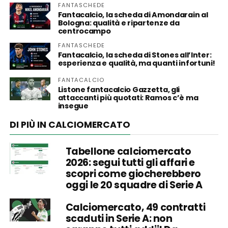
FANTASCHEDE
Fantacalcio, la scheda di Amondarain al
Bologna: qualità e ripartenze da
centrocampo
FANTASCHEDE
Fantacalcio, la scheda di Stones all’Inter:
esperienza e qualità, ma quanti infortuni!
FANTACALCIO
Listone fantacalcio Gazzetta, gli
attaccanti più quotati: Ramos c’è ma
insegue
DI PIÙ IN CALCIOMERCATO
Tabellone calciomercato
2026: segui tutti gli affari e
scopri come giocherebbero
oggi le 20 squadre di Serie A
Calciomercato, 49 contratti
scaduti in Serie A: non