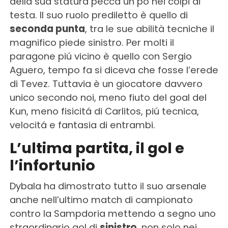
della sua statura pecca un po nei colpi di
testa. Il suo ruolo prediletto è quello di
seconda punta
, tra le sue abilità tecniche il
magnifico piede sinistro. Per molti il
paragone piú vicino è quello con Sergio
Aguero, tempo fa si diceva che fosse l’erede
di Tevez. Tuttavia è un giocatore davvero
unico secondo noi, meno fiuto del goal del
Kun, meno fisicitá di Carlitos, piú tecnica,
velocitá e fantasia di entrambi.
L’ultima partita, il gol e
l’infortunio
Dybala ha dimostrato tutto il suo arsenale
anche nell’ultimo match di campionato
contro la Sampdoria mettendo a segno uno
straordinario gol di
sinistro
, non solo nei