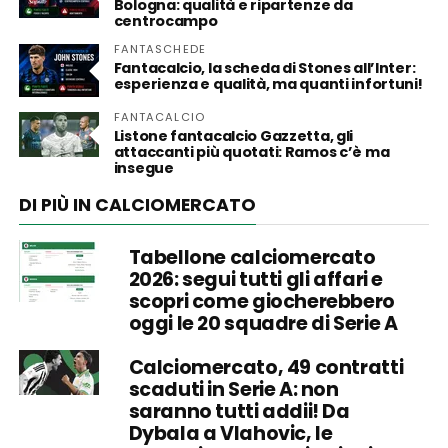
Bologna: qualità e ripartenze da
centrocampo
FANTASCHEDE
Fantacalcio, la scheda di Stones all’Inter:
esperienza e qualità, ma quanti infortuni!
FANTACALCIO
Listone fantacalcio Gazzetta, gli
attaccanti più quotati: Ramos c’è ma
insegue
DI PIÙ IN CALCIOMERCATO
Tabellone calciomercato
2026: segui tutti gli affari e
scopri come giocherebbero
oggi le 20 squadre di Serie A
Calciomercato, 49 contratti
scaduti in Serie A: non
saranno tutti addii! Da
Dybala a Vlahovic, le