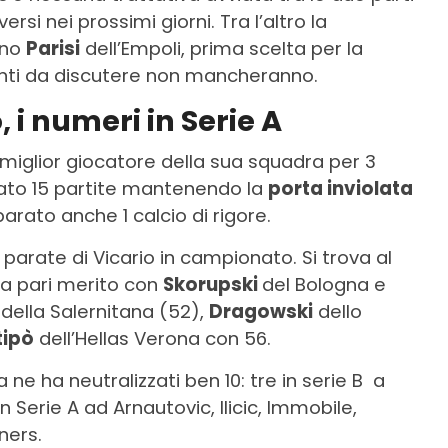
i nei prossimi giorni. Tra l’altro la
ano
Parisi
dell’Empoli, prima scelta per la
menti da discutere non mancheranno.
 i numeri in Serie A
o miglior giocatore della sua squadra per 3
ato 15 partite mantenendo la
porta inviolata
parato anche 1 calcio di rigore.
parate di Vicario in campionato. Si trova al
 a pari merito con
Skorupski
del Bologna e
e
della Salernitana (52),
Dragowski
dello
ipò
dell’Hellas Verona con 56.
ra ne ha neutralizzati ben 10: tre in serie B a
n Serie A ad Arnautovic, Ilicic, Immobile,
ners.