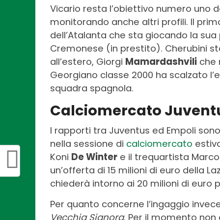
Vicario resta l’obiettivo numero uno
monitorando anche altri profili. Il pri
dell’Atalanta che sta giocando la sua 
Cremonese (in prestito). Cherubini s
all’estero, Giorgi
Mamardashvili
che 
Georgiano classe 2000 ha scalzato l’
squadra spagnola.
Calciomercato Juventu
I rapporti tra Juventus ed Empoli son
nella sessione di
calciomercato
estiva
Koni
De Winter
e il trequartista Marco
un’offerta di 15 milioni di euro della L
chiederà intorno ai 20 milioni di euro p
Per quanto concerne l’ingaggio invece,
Vecchia Signora
. Per il momento non 