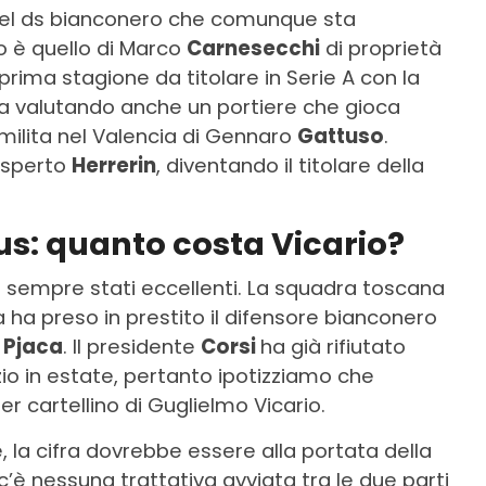
 del ds bianconero che comunque sta
mo è quello di Marco
Carnesecchi
di proprietà
prima stagione da titolare in Serie A con la
ta valutando anche un portiere che gioca
milita nel Valencia di Gennaro
Gattuso
.
esperto
Herrerin
, diventando il titolare della
s: quanto costa Vicario?
o sempre stati eccellenti. La squadra toscana
 ha preso in prestito il difensore bianconero
Pjaca
. Il presidente
Corsi
ha già rifiutato
azio in estate, pertanto ipotizziamo che
er cartellino di Guglielmo Vicario.
 la cifra dovrebbe essere alla portata della
c’è nessuna trattativa avviata tra le due parti