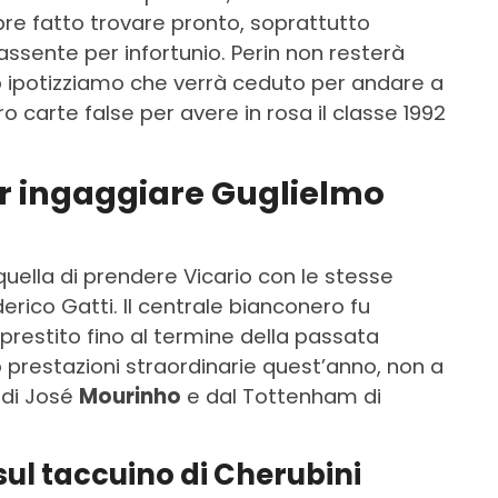
e fatto trovare pronto, soprattutto
sente per infortunio. Perin non resterà
to ipotizziamo che verrà ceduto per andare a
ro carte false per avere in rosa il classe 1992
er ingaggiare Guglielmo
uella di prendere Vicario con le stesse
erico Gatti. Il centrale bianconero fu
 prestito fino al termine della passata
 prestazioni straordinarie quest’anno, non a
 di José
Mourinho
e dal Tottenham di
 sul taccuino di Cherubini