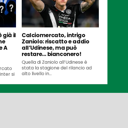
 già il
Calciomercato, intrigo
me
Zaniolo: riscatto e addio
e A
all’Udinese, ma può
restare… bianconero!
Quella di Zaniolo all’Udinese è
stata la stagione del rilancio ad
ercato
alto livello in...
Inter si