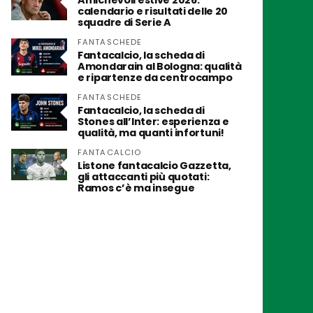
Amichevoli estive 2026:
calendario e risultati delle 20
squadre di Serie A
FANTASCHEDE
Fantacalcio, la scheda di
Amondarain al Bologna: qualità
e ripartenze da centrocampo
FANTASCHEDE
Fantacalcio, la scheda di
Stones all’Inter: esperienza e
qualità, ma quanti infortuni!
FANTACALCIO
Listone fantacalcio Gazzetta,
gli attaccanti più quotati:
Ramos c’è ma insegue