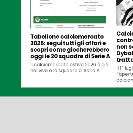
Calci
Tabellone calciomercato
contra
2026: segui tutti gli affari e
non s
scopri come giocherebbero
Dybal
oggi le 20 squadre di Serie A
tratt
Il calciomercato estivo 2026 è già
Il 1° l
nel vivo e le squadre di Serie A...
l’apert
calciom