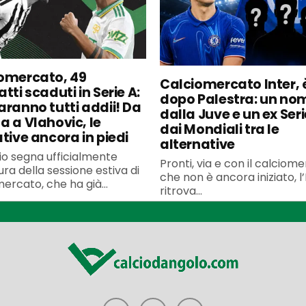
omercato, 49
Calciomercato Inter, è
tti scaduti in Serie A:
dopo Palestra: un no
aranno tutti addii! Da
dalla Juve e un ex Seri
a a Vlahovic, le
dai Mondiali tra le
ative ancora in piedi
alternative
uglio segna ufficialmente
Pronti, via e con il calciom
ura della sessione estiva di
che non è ancora iniziato, l’
ercato, che ha già...
ritrova...