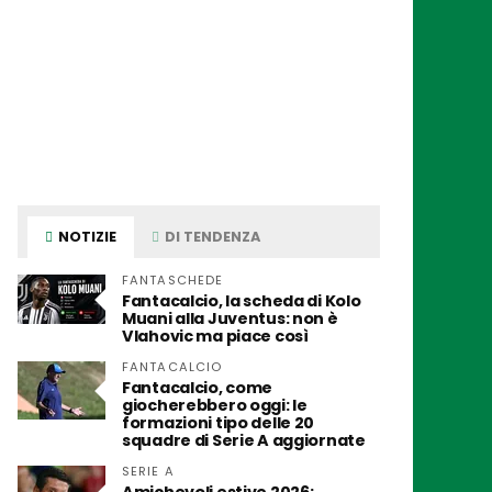
NOTIZIE
DI TENDENZA
FANTASCHEDE
Fantacalcio, la scheda di Kolo
Muani alla Juventus: non è
Vlahovic ma piace così
FANTACALCIO
Fantacalcio, come
giocherebbero oggi: le
formazioni tipo delle 20
squadre di Serie A aggiornate
SERIE A