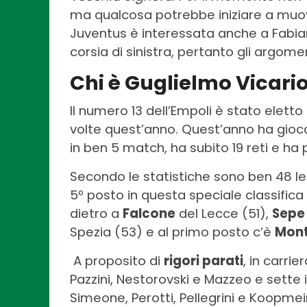
ma qualcosa potrebbe iniziare a muovers
Juventus è interessata anche a Fabi
corsia di sinistra, pertanto gli argo
Chi è Guglielmo Vicario,
Il numero 13 dell’Empoli è stato elett
volte quest’anno. Quest’anno ha gioc
in ben 5 match, ha subito 19 reti e ha 
Secondo le statistiche sono ben 48 le 
5º posto in questa speciale classifica
dietro a
Falcone
del Lecce (51),
Sep
Spezia (53) e al primo posto c’è
Mont
A proposito di
rigori parati
, in carrie
Pazzini, Nestorovski e Mazzeo e sette i
Simeone, Perotti, Pellegrini e Koopmei