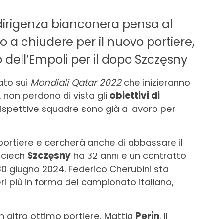
dirigenza bianconera pensa al
to a chiudere per il nuovo portiere,
o dell’Empoli per il dopo Szczęsny
ato sui
Mondiali Qatar 2022
che inizieranno
 A non perdono di vista gli
obiettivi di
e rispettive squadre sono già a lavoro per
 portiere e cercherà anche di abbassare il
jciech
Szczęsny
ha 32 anni e un contratto
 30 giugno 2024. Federico
Cherubini
sta
eri più in forma del campionato italiano,
 altro ottimo portiere, Mattia
Perin
. Il