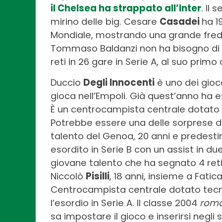
il Chelsea ha strappato all’Inter
. Il 
mirino delle big. Cesare
Casadei
ha 1
Mondiale, mostrando una grande fredd
Tommaso Baldanzi non ha bisogno di pr
reti in 26 gare in Serie A, al suo pri
Duccio
Degli Innocenti
è uno dei giocat
gioca nell’Empoli. Già quest’anno ha e
È un centrocampista centrale dotato d
Potrebbe essere una delle sorprese d
talento del Genoa, 20 anni e predesti
esordito in Serie B con un assist in du
giovane talento che ha segnato 4 reti 
Niccolò
Pisilli
, 18 anni, insieme a Fati
Centrocampista centrale dotato tecn
l’esordio in Serie A. Il classe 2004
roma
sa impostare il gioco e inserirsi negli 