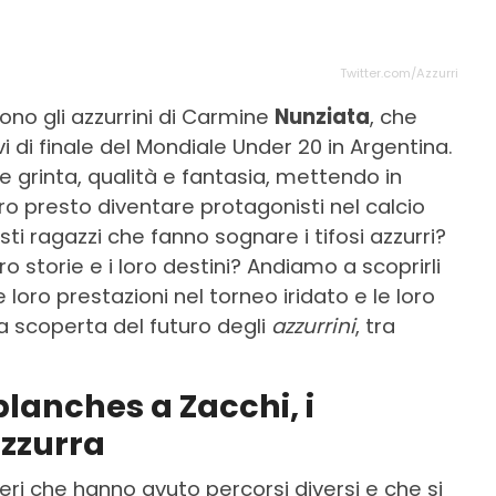
Twitter.com/Azzurri
ono gli azzurrini di Carmine
Nunziata
, che
i di finale del Mondiale Under 20 in Argentina.
grinta, qualità e fantasia, mettendo in
o presto diventare protagonisti nel calcio
sti ragazzi che fanno sognare i tifosi azzurri?
oro storie e i loro destini? Andiamo a scoprirli
 loro prestazioni nel torneo iridato e le loro
a scoperta del futuro degli
azzurrini
, tra
planches a Zacchi, i
azzurra
ieri che hanno avuto percorsi diversi e che si