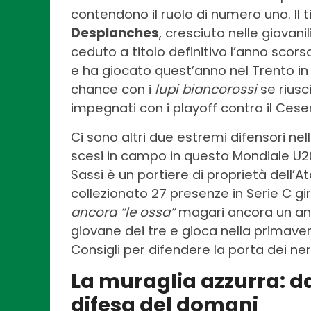
contendono il ruolo di numero uno. Il 
Desplanches
, cresciuto nelle giovanil
ceduto a titolo definitivo l’anno scors
e ha giocato quest’anno nel Trento in
chance con i
lupi biancorossi
se riusc
impegnati con i playoff contro il Ces
Ci sono altri due estremi difensori n
scesi in campo in questo Mondiale U20
Sassi è un portiere di proprietà dell’At
collezionato 27 presenze in Serie C gir
ancora “le ossa”
magari ancora un anno 
giovane dei tre e gioca nella primaver
Consigli per difendere la porta dei ner
La muraglia azzurra: da
difesa del domani