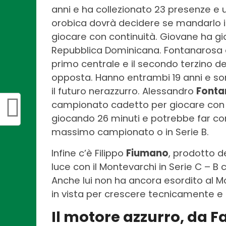
anni e ha collezionato 23 presenze e un
orobica dovrà decidere se mandarlo in
giocare con continuità. Giovane ha gi
Repubblica Dominicana. Fontanarosa e Z
primo centrale e il secondo terzino d
opposta. Hanno entrambi 19 anni e son
il futuro nerazzurro. Alessandro
Fonta
campionato cadetto per giocare con re
giocando 26 minuti e potrebbe far co
massimo campionato o in Serie B.
Infine c’è Filippo
Fiumano
, prodotto de
luce con il Montevarchi in Serie C – 
Anche lui non ha ancora esordito al M
in vista per crescere tecnicamente e
Il motore azzurro, da Fati