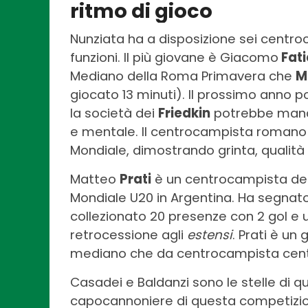
ritmo di gioco
Nunziata ha a disposizione sei centroc
funzioni. Il più giovane è Giacomo
Fati
Mediano della Roma Primavera che
M
giocato 13 minuti). Il prossimo anno 
la società dei
Friedkin
potrebbe mandar
e mentale. Il centrocampista romano 
Mondiale, dimostrando grinta, qualità 
Matteo
Prati
è un centrocampista della
Mondiale U20 in Argentina. Ha segnato a
collezionato 20 presenze con 2 gol e 
retrocessione agli
estensi
. Prati è un
mediano che da centrocampista cent
Casadei e Baldanzi
sono le stelle di q
capocannoniere di questa competizione