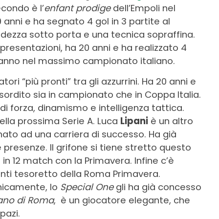
secondo è l’
enfant prodige
dell’Empoli nel
9 anni e ha segnato 4 gol in 3 partite al
ezza sotto porta e una tecnica sopraffina.
esentazioni, ha 20 anni e ha realizzato 4
mo anno nel massimo campionato italiano.
ori “più pronti” tra gli azzurrini. Ha 20 anni e
sordito sia in campionato che in Coppa Italia.
i forza, dinamismo e intelligenza tattica.
ella prossima Serie A. Luca
Lipani
è un altro
nato ad una carriera di successo. Ha già
e presenze. Il grifone si tiene stretto questo
in 12 match con la Primavera. Infine c’è
canti tesoretto della Roma Primavera.
icamente, lo
Special One
gli ha già concesso
no di Roma
, è un giocatore elegante, che
spazi.