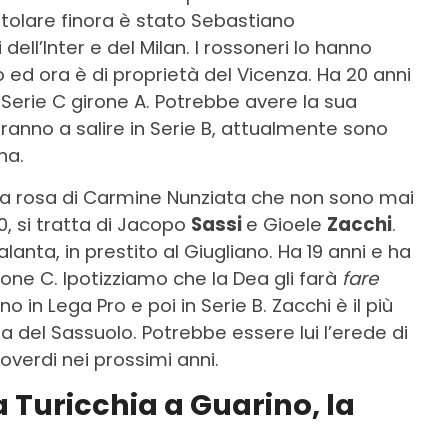
titolare finora è stato Sebastiano
i dell’Inter e del Milan. I rossoneri lo hanno
o ed ora è di proprietà del Vicenza. Ha 20 anni
 Serie C girone A. Potrebbe avere la sua
iranno a salire in Serie B, attualmente sono
ena.
ella rosa di Carmine Nunziata che non sono mai
, si tratta di Jacopo
Sassi
e Gioele
Zacchi
.
alanta, in prestito al Giugliano. Ha 19 anni e ha
one C. Ipotizziamo che la Dea gli farà
fare
in Lega Pro e poi in Serie B. Zacchi è il più
a del Sassuolo. Potrebbe essere lui l’erede di
overdi nei prossimi anni.
 Turicchia a Guarino, la