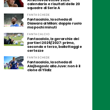
Amichevoli estive 2026:
calendario e risultati delle 20
squadre di Serie A
FANTASCHEDE
Fantacalcio, la scheda di
Diawara al Milan: doppio ruolo
ma pochi minuti
FANTACALCIO
Fantacalcio, le gerarchie dei
portieri 2026/2027: primo,
secondo e terzo, ballottaggi e
certezze
FANTASCHEDE
Fantacalcio, la scheda di
Alajbegovic alla Juve: non è il
clone di Yildiz