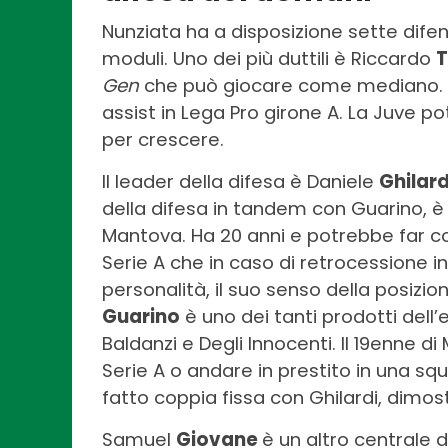
Nunziata ha a disposizione sette difen
moduli. Uno dei più duttili è Riccardo
T
Gen
che può giocare come mediano. Ha
assist in Lega Pro girone A. La Juve p
per crescere.
Il leader della difesa è Daniele
Ghilard
della difesa in tandem con Guarino, è 
Mantova. Ha 20 anni e potrebbe far co
Serie A che in caso di retrocessione i
personalità, il suo senso della posizio
Guarino
è uno dei tanti prodotti dell’
Baldanzi e Degli Innocenti. Il 19enne d
Serie A o andare in prestito in una squ
fatto coppia fissa con Ghilardi, dimos
Samuel
Giovane
è un altro centrale d