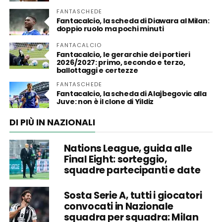
FANTASCHEDE
Fantacalcio, la scheda di Diawara al Milan:
doppio ruolo ma pochi minuti
FANTACALCIO
Fantacalcio, le gerarchie dei portieri
2026/2027: primo, secondo e terzo,
ballottaggi e certezze
FANTASCHEDE
Fantacalcio, la scheda di Alajbegovic alla
Juve: non è il clone di Yildiz
DI PIÙ IN NAZIONALI
Nations League, guida alle
Final Eight: sorteggio,
squadre partecipanti e date
Sosta Serie A, tutti i giocatori
convocati in Nazionale
squadra per squadra: Milan