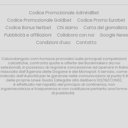
Codice Promozionale AdmiralBet
Codice Promozionale Goldbet
Codice Promo Eurobet
Codice Bonus Netbet
Chi siamo
Carta del giornalista
Pubblicità e affiliazioni
Collabora con noi
Google News
Condizioni d’uso
Contatto
Calciodangolo.com fornisce pronostici sulle principali competizioni
calcistiche, confronta quote e offerte dei Bookmakers da noi
selezionati, in possesso di regolare concessione ad operare in Italia
rilasciata dall’Agenzia delle Dogane e dei Monopoli. Il servizio, come
indicato dall’Autorità per le garanzie nelle comunicazioni al punto 5.6
delle proprie Linee Guida (allegate alla delibera 132/19/CONS),
è effettuato nel rispetto del principio di continenza, non
ingannevolezza e trasparenza e non costituisce pertanto una forma
di pubblicità.