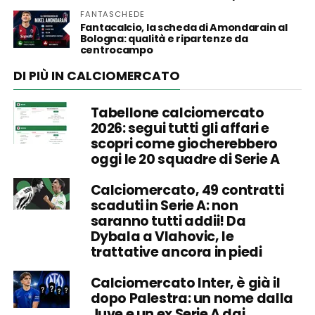
FANTASCHEDE
Fantacalcio, la scheda di Amondarain al
Bologna: qualità e ripartenze da
centrocampo
DI PIÙ IN CALCIOMERCATO
Tabellone calciomercato
2026: segui tutti gli affari e
scopri come giocherebbero
oggi le 20 squadre di Serie A
Calciomercato, 49 contratti
scaduti in Serie A: non
saranno tutti addii! Da
Dybala a Vlahovic, le
trattative ancora in piedi
Calciomercato Inter, è già il
dopo Palestra: un nome dalla
Juve e un ex Serie A dai