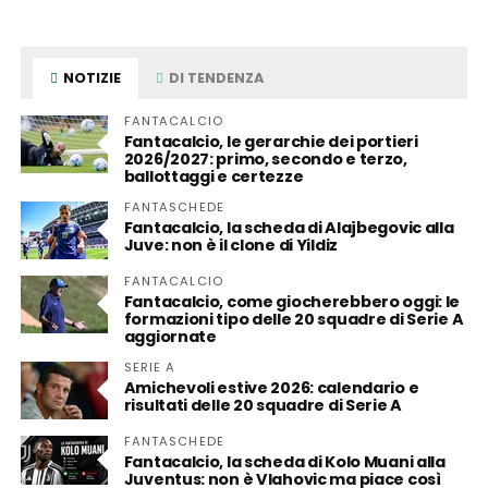
NOTIZIE
DI TENDENZA
FANTACALCIO
Fantacalcio, le gerarchie dei portieri
2026/2027: primo, secondo e terzo,
ballottaggi e certezze
FANTASCHEDE
Fantacalcio, la scheda di Alajbegovic alla
Juve: non è il clone di Yildiz
FANTACALCIO
Fantacalcio, come giocherebbero oggi: le
formazioni tipo delle 20 squadre di Serie A
aggiornate
SERIE A
Amichevoli estive 2026: calendario e
risultati delle 20 squadre di Serie A
FANTASCHEDE
Fantacalcio, la scheda di Kolo Muani alla
Juventus: non è Vlahovic ma piace così