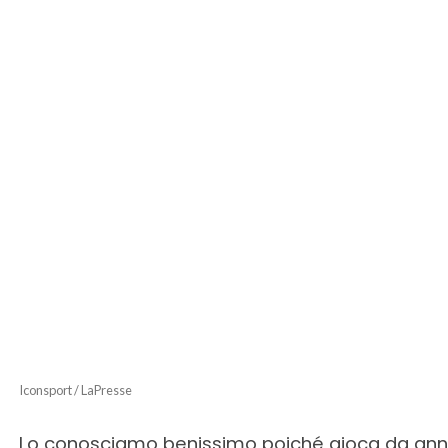
Iconsport / LaPresse
Lo conosciamo benissimo poiché gioca da anni 