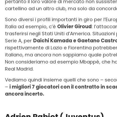
pertanto il loro valore di mercato non sussiste
cartellino ad un altro club, ma solo da concorda
Sono diversi i profili importanti in giro per l’Eu
Italia ad esempio, c’è
Olivier Giroud
: l’attacca
trasferirsi negli Stati Uniti d’America. Situazio
Serie A, per
Daichi Kamada e Gaetano Castrov
rispettivamente di Lazio e Fiorentina potrebb
italiano, ma ancora non sappiamo quale potre
Non consideriamo ad esempio Mbappé, che ha sa
Real Madrid.
Vediamo quindi insieme quelli che sono – secon
–
i migliori 7 giocatori con il contratto in s
ancora incerto.
Adrien Rabiot (Juventus)