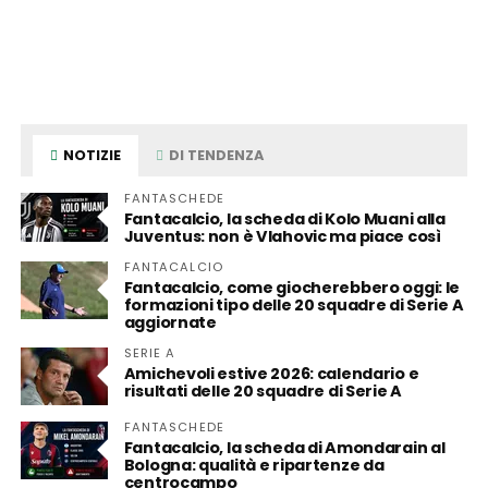
NOTIZIE
DI TENDENZA
FANTASCHEDE
Fantacalcio, la scheda di Kolo Muani alla
Juventus: non è Vlahovic ma piace così
FANTACALCIO
Fantacalcio, come giocherebbero oggi: le
formazioni tipo delle 20 squadre di Serie A
aggiornate
SERIE A
Amichevoli estive 2026: calendario e
risultati delle 20 squadre di Serie A
FANTASCHEDE
Fantacalcio, la scheda di Amondarain al
Bologna: qualità e ripartenze da
centrocampo