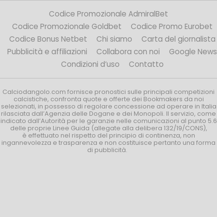
Codice Promozionale AdmiralBet
Codice Promozionale Goldbet
Codice Promo Eurobet
Codice Bonus Netbet
Chi siamo
Carta del giornalista
Pubblicità e affiliazioni
Collabora con noi
Google News
Condizioni d’uso
Contatto
Calciodangolo.com fornisce pronostici sulle principali competizioni
calcistiche, confronta quote e offerte dei Bookmakers da noi
selezionati, in possesso di regolare concessione ad operare in Italia
rilasciata dall’Agenzia delle Dogane e dei Monopoli. Il servizio, come
indicato dall’Autorità per le garanzie nelle comunicazioni al punto 5.6
delle proprie Linee Guida (allegate alla delibera 132/19/CONS),
è effettuato nel rispetto del principio di continenza, non
ingannevolezza e trasparenza e non costituisce pertanto una forma
di pubblicità.