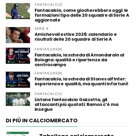
FANTACALCIO
Fantacalcio, come giocherebbero oggi: le
formazioni tipo delle 20 squadre di Serie A
aggiornate
SERIE A
Amichevoli estive 2026: calendario e
risultati delle 20 squadre di Serie A
FANTASCHEDE
Fantacalcio, la scheda di Amondarain al
Bologna: qualità e ripartenze da
centrocampo
FANTASCHEDE
Fantacalcio, la scheda di Stones all’Inter:
esperienza e qualità, ma quanti infortuni!
FANTACALCIO
Listone fantacalcio Gazzetta, gli
attaccanti più quotati: Ramos c’è ma
insegue
DI PIÙ IN CALCIOMERCATO