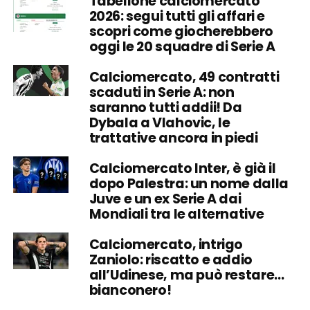
Tabellone calciomercato
2026: segui tutti gli affari e
scopri come giocherebbero
oggi le 20 squadre di Serie A
Calciomercato, 49 contratti
scaduti in Serie A: non
saranno tutti addii! Da
Dybala a Vlahovic, le
trattative ancora in piedi
Calciomercato Inter, è già il
dopo Palestra: un nome dalla
Juve e un ex Serie A dai
Mondiali tra le alternative
Calciomercato, intrigo
Zaniolo: riscatto e addio
all’Udinese, ma può restare…
bianconero!