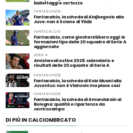
ballottaggi e certezze
FANTASCHEDE
Fantacalcio, la scheda di Alajbegovic alla
Juve: non è il clone di Yildiz
FANTACALCIO
Fantacalcio, come giocherebbero oggi: le
formazioni tipo delle 20 squadre di Serie A
aggiornate
SERIE A
Amichevoli estive 2026: calendario e
risultati delle 20 squadre di Serie A
FANTASCHEDE
Fantacalcio, la scheda di Kolo Muani alla
Juventus: non è Vlahovic ma piace così
FANTASCHEDE
Fantacalcio, la scheda di Amondarain al
Bologna: qualità e ripartenze da
centrocampo
DI PIÙ IN CALCIOMERCATO