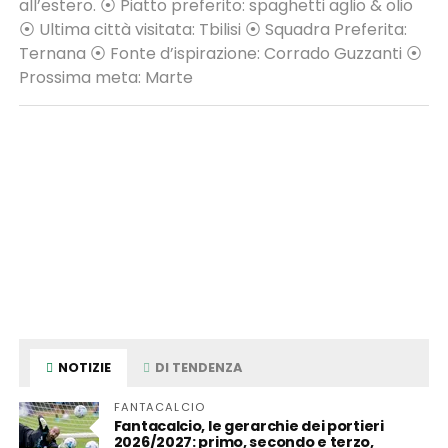
all’estero. ⦿ Piatto preferito: spaghetti aglio & olio
⦿ Ultima città visitata: Tbilisi ⦿ Squadra Preferita:
Ternana ⦿ Fonte d’ispirazione: Corrado Guzzanti ⦿
Prossima meta: Marte
NOTIZIE
DI TENDENZA
FANTACALCIO
Fantacalcio, le gerarchie dei portieri
2026/2027: primo, secondo e terzo,