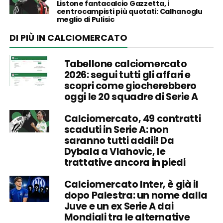
Listone fantacalcio Gazzetta, i
centrocampisti più quotati: Calhanoglu
meglio di Pulisic
DI PIÙ IN CALCIOMERCATO
Tabellone calciomercato
2026: segui tutti gli affari e
scopri come giocherebbero
oggi le 20 squadre di Serie A
Calciomercato, 49 contratti
scaduti in Serie A: non
saranno tutti addii! Da
Dybala a Vlahovic, le
trattative ancora in piedi
Calciomercato Inter, è già il
dopo Palestra: un nome dalla
Juve e un ex Serie A dai
Mondiali tra le alternative