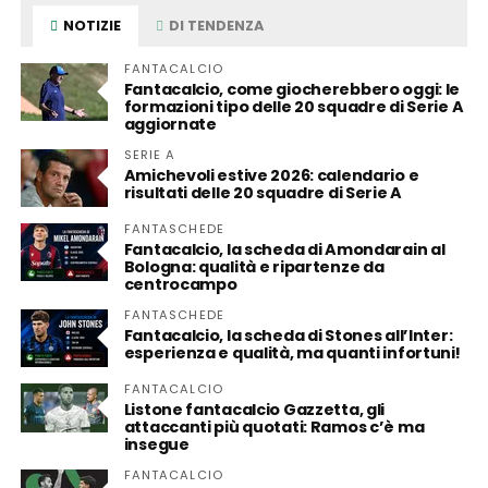
NOTIZIE
DI TENDENZA
FANTACALCIO
Fantacalcio, come giocherebbero oggi: le
formazioni tipo delle 20 squadre di Serie A
aggiornate
SERIE A
Amichevoli estive 2026: calendario e
risultati delle 20 squadre di Serie A
FANTASCHEDE
Fantacalcio, la scheda di Amondarain al
Bologna: qualità e ripartenze da
centrocampo
FANTASCHEDE
Fantacalcio, la scheda di Stones all’Inter:
esperienza e qualità, ma quanti infortuni!
FANTACALCIO
Listone fantacalcio Gazzetta, gli
attaccanti più quotati: Ramos c’è ma
insegue
FANTACALCIO