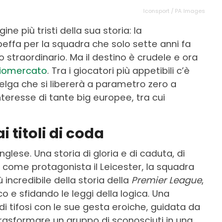
Iconsport / PA Images
ine più tristi della sua storia: la
beffa per la squadra che solo sette anni fa
straordinario. Ma il destino è crudele e ora
ciomercato
. Tra i giocatori più appetibili c’è
belga che si libererà a parametro zero a
nteresse di tante big europee, tra cui
i titoli di coda
inglese. Una storia di gloria e di caduta, di
ha come protagonista il Leicester, la squadra
incredibile della storia della
Premier League
,
co e sfidando le leggi della logica. Una
i tifosi con le sue gesta eroiche, guidata da
trasformare un gruppo di sconosciuti in una