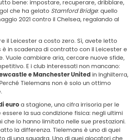
tto bene: impostare, recuperare, dribblare,
 gol che ha gelato
Stamford Bridge
: quello
maggio 2021 contro il Chelsea, regalando al
 il Leicester a costo zero. Sì, avete letto
 è in scadenza di contratto con il Leicester e
e. Vuole cambiare aria, cercare nuove sfide,
petitivo. E i club interessati non mancano:
Newcastle e Manchester United
in Inghilterra,
Perché Tielemans non è solo un ottimo
.
 di euro
a stagione, una cifra irrisoria per le
essere la sua condizione fisica: negli ultimi
ni che lo hanno limitato nelle sue prestazioni.
tto la differenza. Tielemans è uno di quei
to di una squadra. Uno di quei giocatori che