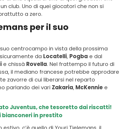
 un club. Uno di quei giocatori che non si
prattutto a zero.
emans per il suo
il suo centrocampo in vista della prossima
rà sicuramente da
Locatelli
,
Pogba
e dal
i
e chissà
Rovella
. Nel frattempo il futuro di
ssa, il mediano francese potrebbe approdare
e zavorre di cui liberarsi nel reparto
mo parlando dei vari
Zakaria
,
McKennie
e
to Juventus, che tesoretto dai riscatti!
i bianconeri in prestito
estivo, c’è quello di Youri Tielemans, il