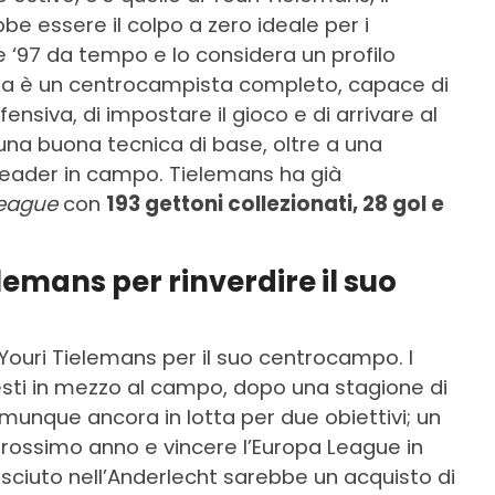
be essere il colpo a zero ideale per i
e ‘97 da tempo e lo considera un profilo
elga è un centrocampista completo, capace di
fensiva, di impostare il gioco e di arrivare al
 una buona tecnica di base, oltre a una
 leader in campo. Tielemans ha già
League
con
193 gettoni collezionati, 28 gol e
lemans per rinverdire il suo
ouri Tielemans per il suo centrocampo. I
nesti in mezzo al campo, dopo una stagione di
omunque ancora in lotta per due obiettivi; un
prossimo anno e vincere l’Europa League in
sciuto nell’Anderlecht sarebbe un acquisto di