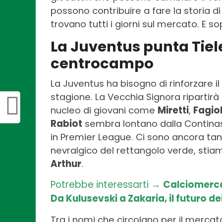
possono contribuire a fare la storia di
trovano tutti i giorni sul mercato. E so
La Juventus punta Tiel
centrocampo
La Juventus ha bisogno di rinforzare 
stagione. La Vecchia Signora riparti
nucleo di giovani come
Miretti
,
Fagiol
Rabiot
sembra lontano dalla Contina
in Premier League. Ci sono ancora tant
nevralgico del rettangolo verde, stia
Arthur
.
Potrebbe interessarti →
Calciomerca
Da Kulusevski a Zakaria, il futuro de
Tra i nomi che circolano per il mercato 