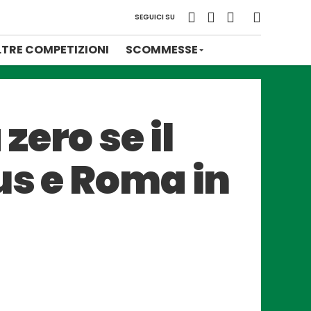
SEGUICI SU
LTRE COMPETIZIONI
SCOMMESSE
ero se il
us e Roma in