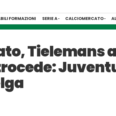
BILI FORMAZIONI
SERIE A
CALCIOMERCATO
A
o, Tielemans a z
etrocede: Juvent
elga