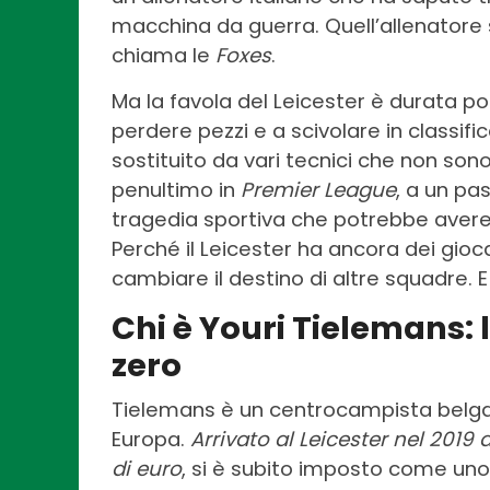
macchina da guerra. Quell’allenatore
chiama le
Foxes
.
Ma la favola del Leicester è durata poc
perdere pezzi e a scivolare in classifi
sostituito da vari tecnici che non sono r
penultimo in
Premier League
, a un pa
tragedia sportiva che potrebbe aver
Perché il Leicester ha ancora dei gioca
cambiare il destino di altre squadre. E
Chi è Youri Tielemans: l
zero
Tielemans è un centrocampista belga, 
Europa.
Arrivato al Leicester nel 2019
di euro
, si è subito imposto come uno d