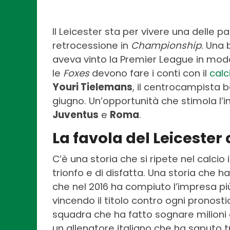
Il Leicester sta per vivere una delle pag
retrocessione in
Championship
. Una 
aveva vinto la Premier League in modo 
le
Foxes
devono fare i conti con il
cal
Youri Tielemans
, il centrocampista 
giugno. Un’opportunità che stimola l’i
Juventus
e
Roma
.
La favola del Leicester a
C’è una storia che si ripete nel calcio 
trionfo e di disfatta. Una storia che 
che nel 2016 ha compiuto l’impresa più 
vincendo il titolo contro ogni pronosti
squadra che ha fatto sognare milioni d
un allenatore italiano che ha saputo 