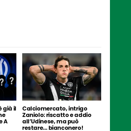
 già il
Calciomercato, intrigo
me
Zaniolo: riscatto e addio
e A
all’Udinese, ma può
restare… bianconero!