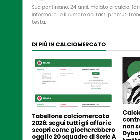
Sud pontiniano, 24 anni, malato di calcio, f
informare.. e il rumore dei tasti premuti fre
testa.
DI PIÙ IN CALCIOMERCATO
Calci
Tabellone calciomercato
contra
2026: segui tutti gli affari e
non s
scopri come giocherebbero
Dybal
oggi le 20 squadre di Serie A