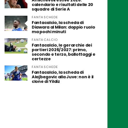
Amichevoli estive 2026:
calendario e risultati delle 20
squadre di Serie A
FANTASCHEDE
Fantacalcio, la scheda di
Diawara al Milan: doppio ruolo
ma pochi minuti
FANTACALCIO
Fantacalcio, le gerarchie dei
portieri 2026/2027: primo,
secondo e terzo, ballottaggi e
certezze
FANTASCHEDE
Fantacalcio, la scheda di
Alajbegovic alla Juve: non è il
clone di Yildiz