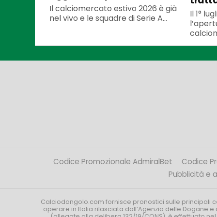
tratt
Il calciomercato estivo 2026 è già
Il 1° l
nel vivo e le squadre di Serie A...
l’apert
calciom
Codice Promozionale AdmiralBet
Codice P
Pubblicità e af
Calciodangolo.com fornisce pronostici sulle principali 
operare in Italia rilasciata dall’Agenzia delle Dogane e 
(allegate alla delibera 132/19/CONS), è effettuato ne