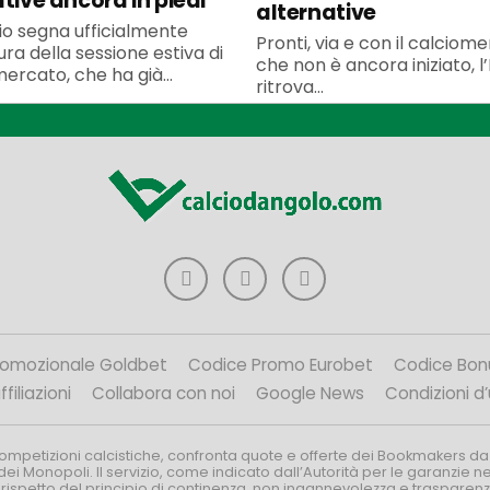
ative ancora in piedi
alternative
uglio segna ufficialmente
Pronti, via e con il calciom
ura della sessione estiva di
che non è ancora iniziato, l’
ercato, che ha già...
ritrova...
romozionale Goldbet
Codice Promo Eurobet
Codice Bon
filiazioni
Collabora con noi
Google News
Condizioni d
competizioni calcistiche, confronta quote e offerte dei Bookmakers da
dei Monopoli. Il servizio, come indicato dall’Autorità per le garanzie 
l rispetto del principio di continenza, non ingannevolezza e trasparen