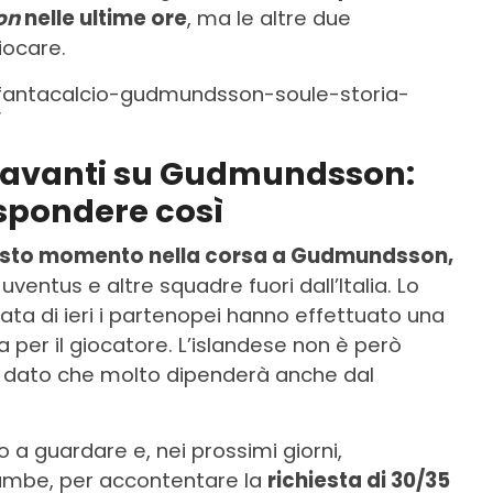
on
nelle ultime ore
, ma le altre due
iocare.
fantacalcio-gudmundsson-soule-storia-
/
 avanti su Gudmundsson:
ispondere così
 questo momento nella corsa a Gudmundsson,
uventus e altre squadre fuori dall’Italia. Lo
nata di ieri i partenopei hanno effettuato una
a per il giocatore. L’islandese non è però
co, dato che molto dipenderà anche dal
o a guardare e, nei prossimi giorni,
rambe, per accontentare la
richiesta di 30/35