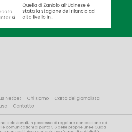
Quella di Zaniolo all’Udinese è
stata la stagione del rilancio ad
ercato
alto livello in...
Inter si
us Netbet
Chi siamo
Carta del giornalista
’uso
Contatto
 noi selezionati, in possesso di regolare concessione ad
nelle comunicazioni al punto 5.6 delle proprie Linee Guida
za e non costituisce pertanto una forma di pubblicità.