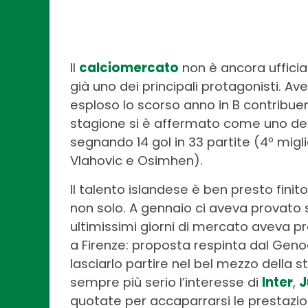
Il
calciomercato
non è ancora uffici
già uno dei principali protagonisti. Av
esploso lo scorso anno in B contribu
stagione si è affermato come uno dei c
segnando 14 gol in 33 partite (4º migl
Vlahovic e Osimhen).
Il talento islandese è ben presto finito
non solo. A gennaio ci aveva provato
ultimissimi giorni di mercato aveva pro
a Firenze: proposta respinta dal Geno
lasciarlo partire nel bel mezzo della s
sempre più serio l’interesse di
Inter
,
J
quotate per accaparrarsi le prestazi