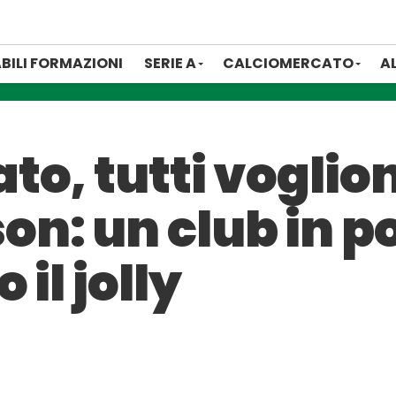
BILI FORMAZIONI
SERIE A
CALCIOMERCATO
A
to, tutti voglio
: un club in po
il jolly