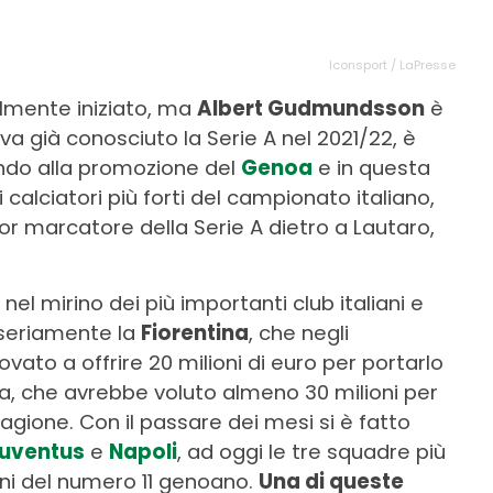
Iconsport / LaPresse
almente iniziato, ma
Albert Gudmundsson
è
eva già conosciuto la Serie A nel 2021/22, è
endo alla promozione del
Genoa
e in questa
alciatori più forti del campionato italiano,
ior marcatore della Serie A dietro a Lautaro,
 nel mirino dei più importanti club italiani e
 seriamente la
Fiorentina
, che negli
vato a offrire 20 milioni di euro per portarlo
a, che avrebbe voluto almeno 30 milioni per
tagione. Con il passare dei mesi si è fatto
uventus
e
Napoli
, ad oggi le tre squadre più
oni del numero 11 genoano.
Una di queste