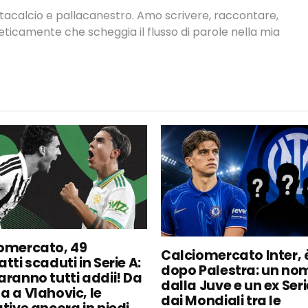
antacalcio e pallacanestro. Amo scrivere, raccontare,
neticamente che scheggia il flusso di parole nella mia
omercato, 49
Calciomercato Inter, è
tti scaduti in Serie A:
dopo Palestra: un no
aranno tutti addii! Da
dalla Juve e un ex Seri
a a Vlahovic, le
dai Mondiali tra le