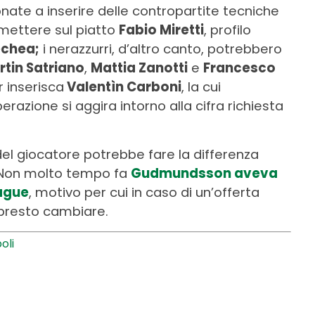
onate a inserire delle contropartite tecniche
 mettere sul piatto
Fabio Miretti
, profilo
echea;
i nerazzurri, d’altro canto, potrebbero
tin Satriano
,
Mattia Zanotti
e
Francesco
er inserisca
Valentìn Carboni
, la cui
berazione si aggira intorno alla cifra richiesta
el giocatore potrebbe fare la differenza
e. Non molto tempo fa
Gudmundsson aveva
eague
, motivo per cui in caso di un’offerta
o presto cambiare.
oli