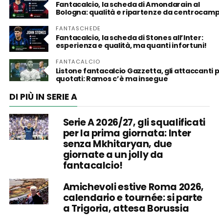
Fantacalcio, la scheda di Amondarain al
Bologna: qualità e ripartenze da centrocam
FANTASCHEDE
Fantacalcio, la scheda di Stones all’Inter:
esperienza e qualità, ma quanti infortuni!
FANTACALCIO
Listone fantacalcio Gazzetta, gli attaccanti p
quotati: Ramos c’è ma insegue
DI PIÙ IN SERIE A
Serie A 2026/27, gli squalificati
per la prima giornata: Inter
senza Mkhitaryan, due
giornate a un jolly da
fantacalcio!
Amichevoli estive Roma 2026,
calendario e tournée: si parte
a Trigoria, attesa Borussia