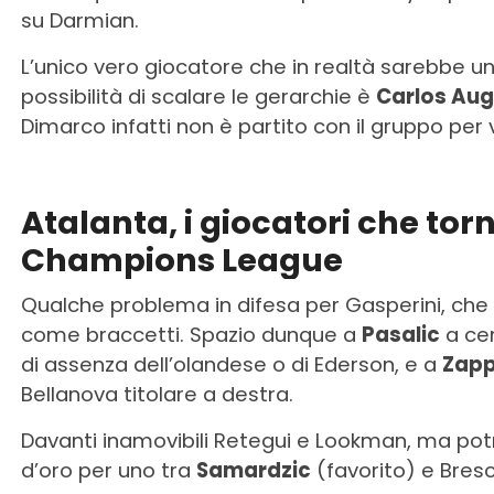
su Darmian.
L’unico vero giocatore che in realtà sarebbe un
possibilità di scalare le gerarchie è
Carlos Au
Dimarco infatti non è partito con il gruppo per
Atalanta, i giocatori che torn
Champions League
Qualche problema in difesa per Gasperini, ch
come braccetti. Spazio dunque a
Pasalic
a cen
di assenza dell’olandese o di Ederson, e a
Zap
Bellanova titolare a destra.
Davanti inamovibili Retegui e Lookman, ma po
d’oro per uno tra
Samardzic
(favorito) e Bresci