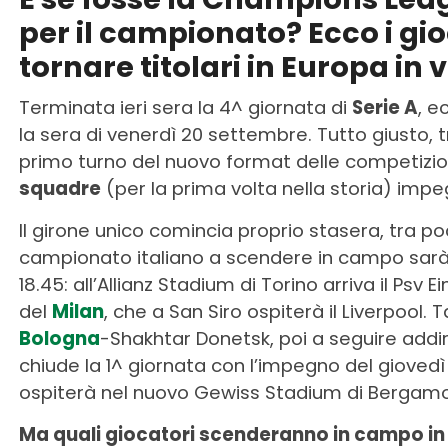
per il campionato? Ecco i gi
tornare titolari in Europa in v
Terminata ieri sera la 4^ giornata di
Serie A
, e
la sera di venerdì 20 settembre. Tutto giusto, 
primo turno del nuovo format delle competizion
squadre
(per la prima volta nella storia) imp
Il girone unico comincia proprio stasera, tra 
campionato italiano a scendere in campo sarà
18.45: all’Allianz Stadium di Torino arriva il Psv 
del
Milan
, che a San Siro ospiterà il Liverpool
Bologna
-Shakhtar Donetsk, poi a seguire addi
chiude la 1^ giornata con l’impegno del gioved
ospiterà nel nuovo Gewiss Stadium di Bergamo 
Ma quali giocatori scenderanno in campo in