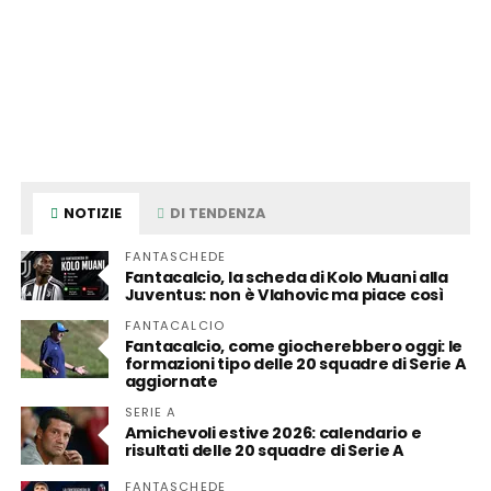
NOTIZIE
DI TENDENZA
FANTASCHEDE
Fantacalcio, la scheda di Kolo Muani alla
Juventus: non è Vlahovic ma piace così
FANTACALCIO
Fantacalcio, come giocherebbero oggi: le
formazioni tipo delle 20 squadre di Serie A
aggiornate
SERIE A
Amichevoli estive 2026: calendario e
risultati delle 20 squadre di Serie A
FANTASCHEDE