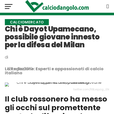
CALCIOMERCATO
Chi è Dayot Upamecano,
possibile giovane innesto
per la difesa del Milan
di
La Redazione: Esperti e appassionati di calcio
12 Luglio 2019
italiano
twitter.com/RBLeipzig_EN
Il club rossonero ha messo
gli occhi sul promettente