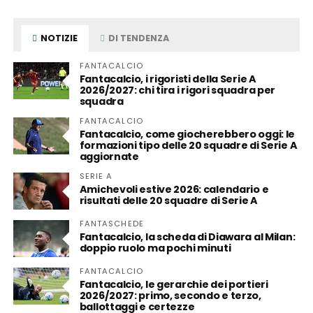
NOTIZIE
DI TENDENZA
FANTACALCIO
Fantacalcio, i rigoristi della Serie A
2026/2027: chi tira i rigori squadra per
squadra
FANTACALCIO
Fantacalcio, come giocherebbero oggi: le
formazioni tipo delle 20 squadre di Serie A
aggiornate
SERIE A
Amichevoli estive 2026: calendario e
risultati delle 20 squadre di Serie A
FANTASCHEDE
Fantacalcio, la scheda di Diawara al Milan:
doppio ruolo ma pochi minuti
FANTACALCIO
Fantacalcio, le gerarchie dei portieri
2026/2027: primo, secondo e terzo,
ballottaggi e certezze