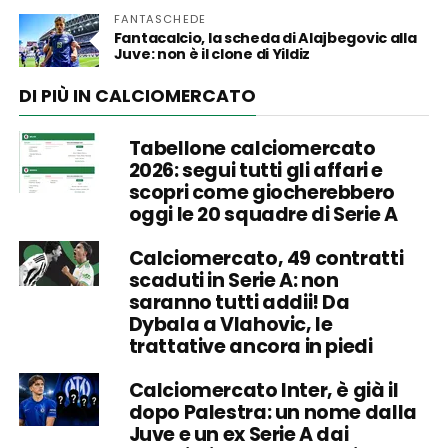
FANTASCHEDE
Fantacalcio, la scheda di Alajbegovic alla
Juve: non è il clone di Yildiz
DI PIÙ IN CALCIOMERCATO
Tabellone calciomercato
2026: segui tutti gli affari e
scopri come giocherebbero
oggi le 20 squadre di Serie A
Calciomercato, 49 contratti
scaduti in Serie A: non
saranno tutti addii! Da
Dybala a Vlahovic, le
trattative ancora in piedi
Calciomercato Inter, è già il
dopo Palestra: un nome dalla
Juve e un ex Serie A dai