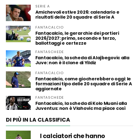
SERIE A
Amichevoli estive 2026: calendario e
risultati delle 20 squadre di Serie A
FANTACALCIO
Fantacalcio, le gerarchie dei portieri
2026/2027: primo, secondo e terzo,
ballottaggi e certezze
FANTASCHEDE
Fantacalcio, la scheda di Alajbegovic alla
Juve: non è il clone di Yildiz
FANTACALCIO
Fantacalcio, come giocherebbero oggi: le
formazioni tipo delle 20 squadre di Serie A
aggiornate
FANTASCHEDE
Fantacalcio, la scheda di Kolo Muani alla
Juventus: non è Vlahovic ma piace così
DI PIÙ IN LA CLASSIFICA
I calciatori che hanno