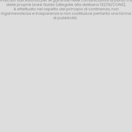
indicato dall’Autorità per le garanzie nelle comunicazioni al punto 5.6
delle proprie Linee Guida (allegate alla delibera 132/19/CONS),
è effettuato nel rispetto del principio di continenza, non
ingannevolezza e trasparenza e non costituisce pertanto una forma
di pubblicità.