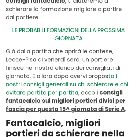
consigli fantacalcio
, ti aiuteremo a
schierare la formazione migliore a partire
dal portiere.
LE PROBABILI FORMAZIONI DELLA PROSSIMA
GIORNATA
Già dalla partita che aprirà le contese,
Lecce-Pisa di venerdì sera, un portiere
finisce nel nostro elenco dei consigliati di
giornata. E allora dopo avervi propos
to i
nostri consigli generali su chi schierare e chi
evitare partita per partita
, ecco i
consigli
fantacalcio sui migliori portieri divisi per
fascia per questa 15^ giornata di Serie A
.
Fantacalcio, migliori
portieri da schierare nella