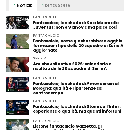
NOTIZIE
DI TENDENZA
FANTASCHEDE
Fantacalcio, la scheda di Kolo Muani alla
Juventus: non è Vlahovic ma piace così
FANTACALCIO
Fantacalcio, come giocherebbero oggi: le
formazioni tipo delle 20 squadre di Serie A
aggiornate
SERIE A
Amichevoli estive 2026: calendario e
risultati delle 20 squadre di Serie A
FANTASCHEDE
Fantacalcio, la scheda di Amondarain al
Bologna: qualità e ripartenze da
centrocampo
FANTASCHEDE
Fantacalcio, la scheda di Stones all’Inter:
esperienza e qualità, ma quanti infortuni!
FANTACALCIO
Listone fantacalcio Gazzetta, gli