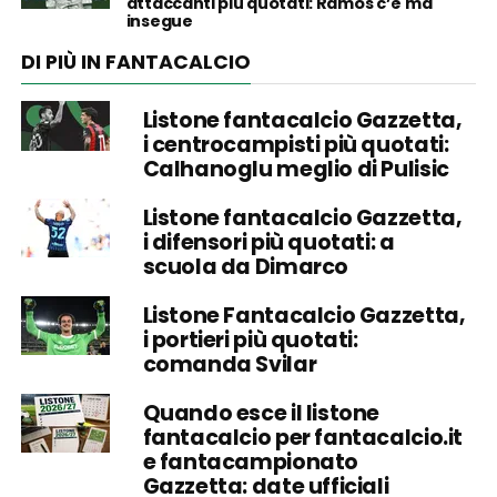
attaccanti più quotati: Ramos c’è ma
insegue
DI PIÙ IN FANTACALCIO
Listone fantacalcio Gazzetta,
i centrocampisti più quotati:
Calhanoglu meglio di Pulisic
Listone fantacalcio Gazzetta,
i difensori più quotati: a
scuola da Dimarco
Listone Fantacalcio Gazzetta,
i portieri più quotati:
comanda Svilar
Quando esce il listone
fantacalcio per fantacalcio.it
e fantacampionato
Gazzetta: date ufficiali