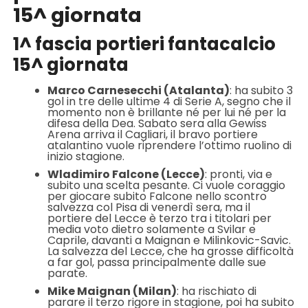
15^ giornata
1^ fascia portieri fantacalcio
15^ giornata
Marco Carnesecchi (Atalanta)
: ha subito 3
gol in tre delle ultime 4 di Serie A, segno che il
momento non è brillante né per lui né per la
difesa della Dea. Sabato sera alla Gewiss
Arena arriva il Cagliari, il bravo portiere
atalantino vuole riprendere l’ottimo ruolino di
inizio stagione.
Wladimiro Falcone (Lecce)
: pronti, via e
subito una scelta pesante. Ci vuole coraggio
per giocare subito Falcone nello scontro
salvezza col Pisa di venerdì sera, ma il
portiere del Lecce è terzo tra i titolari per
media voto dietro solamente a Svilar e
Caprile, davanti a Maignan e Milinkovic-Savic.
La salvezza del Lecce, che ha grosse difficoltà
a far gol, passa principalmente dalle sue
parate.
Mike Maignan (Milan)
: ha rischiato di
parare il terzo rigore in stagione, poi ha subito