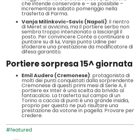
che intende conservare e – se possibile –
incrementare sabato pomeriggio nella
trasferta di Parma.
Vanja Milinkovic-Savic (Napoli)
: il rientro
di Meret si avvicina, ma il portiere serbo non
sembra troppo intenzionato a lasciargli il
posto. Per convincere Conte a continuare a
puntare su di lui, Vanja punta Udine per
sfoderare una prestazione da modificatore di
difesa garantito.
Portiere sorpresa 15^ giornata
Emil Audero (Cremonese)
: protagonista di
molti dei punti conquistati dalla sorprendente
Cremonese di questi primi mesi di Serie A, il
portiere ex Inter è una scelta da brivido al
fantacalcio. La trasferta sul campo di un
Torino a caccia di punti è una grande insidia,
proprio per questo ne può risultare una
prestazione da votone in pagella. Provare per
credere.
#featured