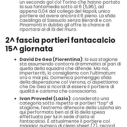
un secondo gol col Torino che hanno portato
la sua fantamedia sotto al 6 (5,96), ad
appena 0,04 dal collega del Napoli, unico
portiere ad avere ancora il 6 pieno. La sfida
casalinga al Sassuolo senza Berardi e con
Pinamonti in dubbio gli offre la chance di
riportarsi al di là del muro.
2^ fascia portieri fantacalcio
15^ giornata
David De Gea (Fiorentina)
: la sua stagione
sta assumendo contorni drammatici al pari di
quella della squadra che difende. Ma noi,
imperterriti, lo consigliamo con l’ultimatum:
ora o mai più. Domenica pomeriggio sfida
della disperazione col Verona, ci aspettiamo
che De Gea si ricordi di essere il portiere di
qualità e carisma che conosciamo.
Ivan Provedel (Lazio)
: considerato una
categoria sotto rispetto ai portieri “top” di
stagione, l’estremo difensore della Lazioha sin
qui performato ben al di là della spesa
effettuata per lui in sede d’asta al
fantacalcio. È attualmente il portiere col
maggior numero di clean sheet (7), record