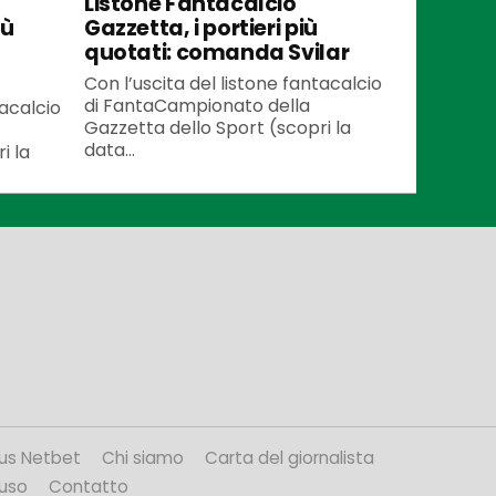
Listone Fantacalcio
iù
Gazzetta, i portieri più
quotati: comanda Svilar
Con l’uscita del listone fantacalcio
di FantaCampionato della
tacalcio
Gazzetta dello Sport (scopri la
data...
i la
us Netbet
Chi siamo
Carta del giornalista
’uso
Contatto