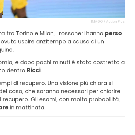
IMAGO / Action Plus
a tra Torino e Milan, i rossoneri hanno
perso
 dovuto uscire anzitempo a causa di un
guine.
nomia, e dopo pochi minuti è stato costretto a
sto dentro
Ricci
.
tempi di recupero. Una visione più chiara si
i del caso, che saranno necessari per chiarire
i recupero. Gli esami, con molta probabilità,
bre
in mattinata.