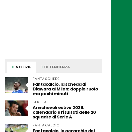
NOTIZIE
DI TENDENZA
FANTASCHEDE
Fantacalcio, la scheda di
Diawara al Milan: doppio ruolo
ma pochi minuti
SERIE A
Amichevoli estive 2026:
calendario e risultati delle 20
squadre di Serie A
FANTACALCIO
Fantacalcio, le gerarchie dei