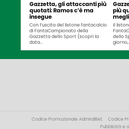
Gazzetta, gli attaccanti più
Gazze
quotati: Ramos c’è ma
più q
insegue
meglio
Con l’uscita del listone fantacalcio
Il listo
di FantaCampionato della
FantaC
Gazzetta dello Sport (scopri la
dello S
data...
giorno,..
Codice Promozionale AdmiralBet
Codice P
Pubblicità e af