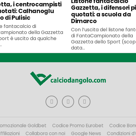
Listone fantacalcio
tta, i centrocampisti
Gazzetta, i difensori p
uotati: Calhanoglu
quotati: a scuola da
 di Pulisic
Dimarco
ne fantacalcio di
Con l’uscita del listone fan
ampionato della Gazzetta
di FantaCampionato della
port è uscito da qualche
Gazzetta dello Sport (scopr
.
data...
romozionale Goldbet
Codice Promo Eurobet
Codice Bon
filiazioni
Collabora con noi
Google News
Condizioni d