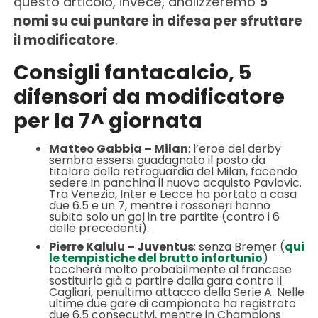
questo articolo, invece, analizzeremo
5
nomi su cui puntare in difesa per sfruttare
il modificatore
.
Consigli fantacalcio, 5
difensori da modificatore
per la 7^ giornata
Matteo Gabbia – Milan
: l’eroe del derby
sembra essersi guadagnato il posto da
titolare della retroguardia del Milan, facendo
sedere in panchina il nuovo acquisto Pavlovic.
Tra Venezia, Inter e Lecce ha portato a casa
due 6.5 e un 7, mentre i rossoneri hanno
subito solo un gol in tre partite (contro i 6
delle precedenti).
Pierre Kalulu – Juventus
: senza Bremer (
qui
le tempistiche del brutto infortunio
)
toccherà molto probabilmente al francese
sostituirlo già a partire dalla gara contro il
Cagliari, penultimo attacco della Serie A. Nelle
ultime due gare di campionato ha registrato
due 6.5 consecutivi, mentre in Champions