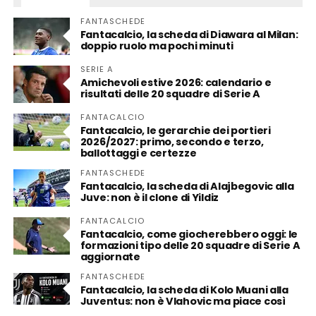
FANTASCHEDE
Fantacalcio, la scheda di Diawara al Milan:
doppio ruolo ma pochi minuti
SERIE A
Amichevoli estive 2026: calendario e
risultati delle 20 squadre di Serie A
FANTACALCIO
Fantacalcio, le gerarchie dei portieri
2026/2027: primo, secondo e terzo,
ballottaggi e certezze
FANTASCHEDE
Fantacalcio, la scheda di Alajbegovic alla
Juve: non è il clone di Yildiz
FANTACALCIO
Fantacalcio, come giocherebbero oggi: le
formazioni tipo delle 20 squadre di Serie A
aggiornate
FANTASCHEDE
Fantacalcio, la scheda di Kolo Muani alla
Juventus: non è Vlahovic ma piace così