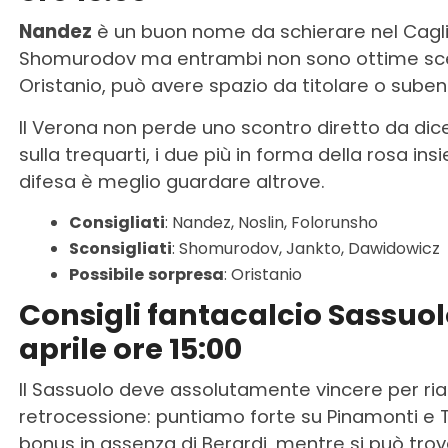
Nandez
è un buon nome da schierare nel Cagli
Shomurodov ma entrambi non sono ottime sce
Oristanio, può avere spazio da titolare o suben
Il Verona non perde uno scontro diretto da dic
sulla trequarti, i due più in forma della rosa in
difesa è meglio guardare altrove.
Consigliati
: Nandez, Noslin, Folorunsho
Sconsigliati
: Shomurodov, Jankto, Dawidowicz
Possibile
sorpresa
: Oristanio
Consigli fantacalcio Sassuol
aprile ore 15:00
Il Sassuolo deve assolutamente vincere per rial
retrocessione: puntiamo forte su Pinamonti e Th
bonus in assenza di Berardi, mentre si può trov