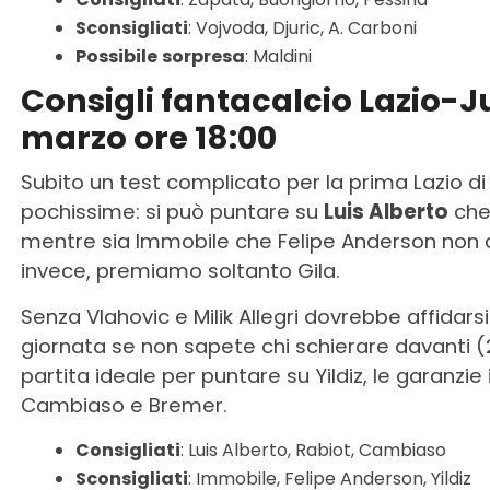
Sconsigliati
: Vojvoda, Djuric, A. Carboni
Possibile
sorpresa
: Maldini
Consigli fantacalcio Lazio-
marzo ore 18:00
Subito un test complicato per la prima Lazio di
pochissime: si può puntare su
Luis Alberto
che
mentre sia Immobile che Felipe Anderson non 
invece, premiamo soltanto Gila.
Senza Vlahovic e Milik Allegri dovrebbe affidars
giornata se non sapete chi schierare davanti (2 g
partita ideale per puntare su Yildiz, le garanzi
Cambiaso e Bremer.
Consigliati
: Luis Alberto, Rabiot, Cambiaso
Sconsigliati
: Immobile, Felipe Anderson, Yildiz