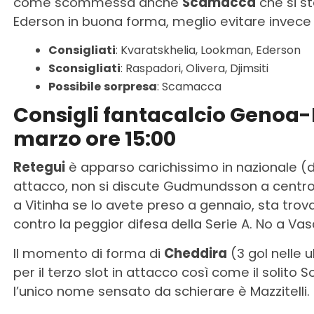
come scommessa anche
Scamacca
che si s
Ederson in buona forma, meglio evitare invece 
Consigliati
: Kvaratskhelia, Lookman, Ederson
Sconsigliati
: Raspadori, Olivera, Djimsiti
Possibile
sorpresa
: Scamacca
Consigli fantacalcio Genoa-
marzo ore 15:00
Retegui
è apparso carichissimo in nazionale (d
attacco, non si discute Gudmundsson a centr
a Vitinha se lo avete preso a gennaio, sta tro
contro la peggior difesa della Serie A. No a Vas
Il momento di forma di
Cheddira
(3 gol nelle 
per il terzo slot in attacco così come il solito
l’unico nome sensato da schierare è Mazzitelli.