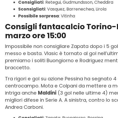
Consigliati
: Retegui, Gudmundsson, Cheddira
Sconsigliati
: Vasquez, Barrenechea, Lirola
Possibile
sorpresa
: Vitinha
Consigli fantacalcio Torino
marzo ore 15:00
Impossibile non consigliare Zapata dopo i 5 gol
messo e basta. Vlasic è tornato al gol nell’ultim
premiamo i soliti Buongiorno e Rodriguez men
braccetto.
Tra rigori e gol su azione Pessina ha segnato 4 
centrocampo. Mota e Colpani da mettere a men
intriga anche
Maldini
(3 gol nelle ultime 4) men
migliori difese in Serie A. A sinistra, contro lo
Andrea Carboni.
Consigliati
: Zapata, Buongiorno, Pessina