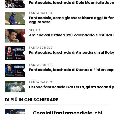
Fantacalcio, la scheda di Kolo Muani alla Juv
FANTACALCIO
Fantacalcio, come giocherebbero oggi: le form
aggiornate
SERIE A
Amichevoli estive 2026: calendario e risultati
FANTASCHEDE
Fantacalcio, la scheda di Amondarain al Bol
FANTASCHEDE
Fantacalcio, la scheda di Stones all’Inter: es
FANTACALCIO
Listone fantacalcio Gazzetta, gli attaccanti
DI PIÙ IN CHI SCHIERARE
Consigli fantamondiale, chi