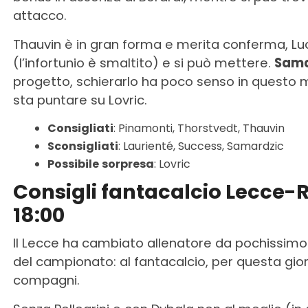
attacco.
Thauvin è in gran forma e merita conferma, Lu
(l’infortunio è smaltito) e si può mettere.
Sama
progetto, schierarlo ha poco senso in quest
sta puntare su Lovric.
Consigliati
: Pinamonti, Thorstvedt, Thauvin
Sconsigliati
: Laurienté, Success, Samardzic
Possibile
sorpresa
: Lovric
Consigli fantacalcio Lecce-R
18:00
Il Lecce ha cambiato allenatore da pochissimo 
del campionato: al fantacalcio, per questa gio
compagni.