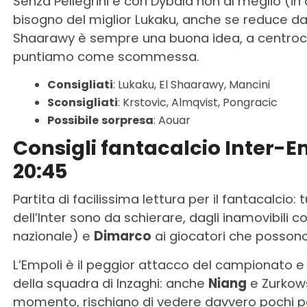
Senza Pellegrini e con Dybala non al meglio (in
bisogno del miglior Lukaku, anche se reduce da u
Shaarawy è sempre una buona idea, a centro
puntiamo come scommessa.
Consigliati
: Lukaku, El Shaarawy, Mancini
Sconsigliati
: Krstovic, Almqvist, Pongracic
Possibile
sorpresa
: Aouar
Consigli fantacalcio Inter-Em
20:45
Partita di facilissima lettura per il fantacalcio: 
dell’Inter sono da schierare, dagli inamovibili c
nazionale) e
Dimarco
ai giocatori che posson
L’Empoli è il peggior attacco del campionato e
della squadra di Inzaghi: anche
Niang
e Zurkows
momento, rischiano di vedere davvero pochi pa