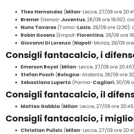
Theo Hernandez
(
Milan
-Lecce, 27/09 ore 20:45
Bremer
(Genoa-
Juventus
, 28/09 ore 18:00): co
Nuno Tavares
(Torino-
Lazio
, 29/09 ore 12:30
Robin Gosens
(Empoli-
Fiorentina
, 29/09 ore 1
Giovanni Di Lorenzo
(
Napoli
-Monza, 29/09 ore 
Consigli fantacalcio, i difen
Emerson Royal
(
Milan
-Lecce, 27/09 ore 20:45): 
Stefan Posch
(
Bologna
-Atalanta, 28/09 ore 20
Sebastiano Luperto
(Parma-
Cagliari
, 30/09 
Consigli fantacalcio, il dife
Matteo Gabbia
(
Milan
-Lecce, 27/09 ore 20:45)
Consigli fantacalcio, i migli
Christian
Pulisic
(
Milan
-Lecce, 27/09 ore 20:45