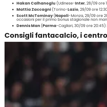
Hakan Calhanoglu
(Udinese-
Inter
, 28/09 ore 
Mattia Zaccagni
(Torino-
Lazio
, 29/09 ore 12:3
Scott McTominay
(
Napoli
-Monza, 29/09 ore 20:
occasioni per il primo bonus stagionale non ma
Dennis Man
(
Parma
-Cagliari, 30/09 ore 20:45)
Consigli fantacalcio, i cent