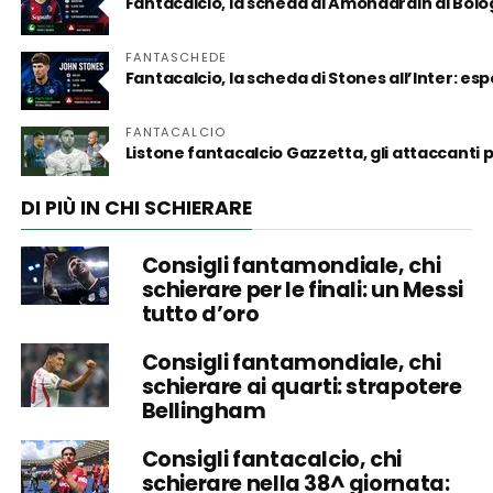
Fantacalcio, la scheda di Amondarain al Bol
FANTASCHEDE
Fantacalcio, la scheda di Stones all’Inter: es
FANTACALCIO
Listone fantacalcio Gazzetta, gli attaccanti
DI PIÙ IN CHI SCHIERARE
Consigli fantamondiale, chi
schierare per le finali: un Messi
tutto d’oro
Consigli fantamondiale, chi
schierare ai quarti: strapotere
Bellingham
Consigli fantacalcio, chi
schierare nella 38^ giornata: