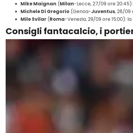
Mike Maignan
(
Milan
-Lecce, 27/09 ore 20:45): 
Michele Di Gregorio
(Genoa-
Juventus
, 28/09 
Mile Svilar
(
Roma
-Venezia, 29/09 ore 15:00): la
Consigli fantacalcio, i porti