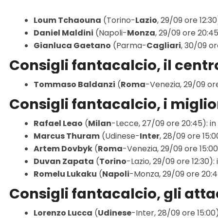
Loum Tchaouna
(Torino-
Lazio
, 29/09 ore 12:3
Daniel Maldini
(Napoli-
Monza
, 29/09 ore 20:45
Gianluca Gaetano
(Parma-
Cagliari
, 30/09 o
Consigli fantacalcio, il cen
Tommaso Baldanzi
(
Roma
-Venezia, 29/09 ore
Consigli fantacalcio, i migli
Rafael Leao
(
Milan
-Lecce, 27/09 ore 20:45): in 
Marcus Thuram
(Udinese-
Inter
, 28/09 ore 15:0
Artem Dovbyk
(
Roma
-Venezia, 29/09 ore 15:00)
Duvan Zapata
(
Torino
-Lazio, 29/09 ore 12:30):
Romelu Lukaku
(
Napoli
-Monza, 29/09 ore 20:45
Consigli fantacalcio, gli att
Lorenzo Lucca
(
Udinese
-Inter, 28/09 ore 15:00