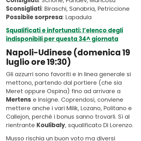
Consigliati
: Schone, Pandev, Mancosu
Sconsigliati
: Biraschi, Sanabria, Petriccione
Possibile sorpresa
: Lapadula
Squalificati e infortunati: l’elenco degli
indisponibili per questa 34^ giornata
Napoli-Udinese (domenica 19
luglio ore 19:30)
Gli azzurri sono favoriti e in linea generale si
mettono, partendo dal portiere (che sia
Meret oppure Ospina) fino ad arrivare a
Mertens
e Insigne. Coprendosi, conviene
mettere anche i vari Milik, Lozano, Politano e
Callejon, perché i bonus sanno trovarli. Sì al
rientrante
Koulibaly
, squalificato Di Lorenzo.
Musso rischia un buon voto ma diversi