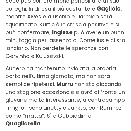
Sepe può correre meno pericoli di altri suoi
colleghi. In difesa il più costante è
Gagliolo
,
mentre Alves è a rischio e Darmian sarà
squalificato. Kurtic è in striscia positiva e si
può confermare,
Inglese
può avere un buon
minutaggio per ‘assenza di Cornelius e ci sta
lanciarlo. Non perdete le speranze con
Gervinho e Kulusevski.
Audero ha mantenuto inviolata la propria
porta nell’ultima giornata, ma non sarà
semplice ripetersi.
Murru
non sta giocando
una stagione eccezionale e avrà di fronte un
giovane molto interessante, a centrocampo
i migliori sono Linetty e Jankto, con Ramirez
come “matta”. Sì a Gabbiadini e
Quagliarella
.