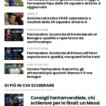
formazioni tipo delle 20 squadre di Serie A
aggiornate
SERIE A
Amichevoli estive 2026: calendario e
risultati delle 20 squadre di Serie A
FANTASCHEDE
Fantacalcio, la scheda di Amondarain al
Bologna: qualità e ripartenze da
centrocampo
FANTASCHEDE
Fantacalcio, la scheda di Stones all’Inter:
esperienza e qualità, ma quanti infortuni!
FANTACALCIO
Listone fantacalcio Gazzetta, gli
attaccanti più quotati: Ramos c’è ma
insegue
DI PIÙ IN CHI SCHIERARE
Consigli fantamondiale, chi
schierare per le finali: un Messi