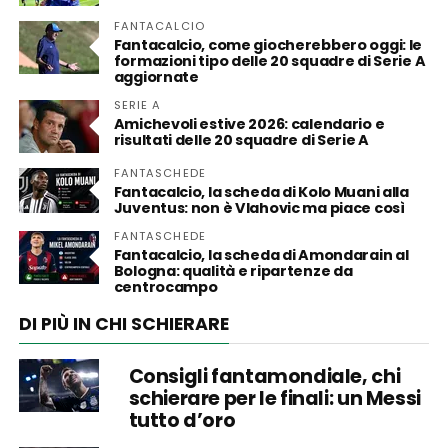
FANTACALCIO
Fantacalcio, come giocherebbero oggi: le
formazioni tipo delle 20 squadre di Serie A
aggiornate
SERIE A
Amichevoli estive 2026: calendario e
risultati delle 20 squadre di Serie A
FANTASCHEDE
Fantacalcio, la scheda di Kolo Muani alla
Juventus: non è Vlahovic ma piace così
FANTASCHEDE
Fantacalcio, la scheda di Amondarain al
Bologna: qualità e ripartenze da
centrocampo
DI PIÙ IN CHI SCHIERARE
Consigli fantamondiale, chi
schierare per le finali: un Messi
tutto d’oro