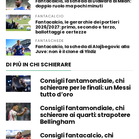
Fantacalcio, la scheda di Diawara al Milan:
doppio ruolo ma pochi minuti
FANTACALCIO
Fantacalcio, le gerarchie dei portieri
2026/2027: primo, secondo e terzo,
ballottaggi e certezze
FANTASCHEDE
Fantacalcio, la scheda di Alajbegovic alla
Juve: non è il clone di Yildiz
DI PIÙ IN CHI SCHIERARE
Consigli fantamondiale, chi
schierare per le finali: un Messi
tutto d’oro
Consigli fantamondiale, chi
schierare ai quarti: strapotere
Bellingham
Consigli fantacalcio, chi