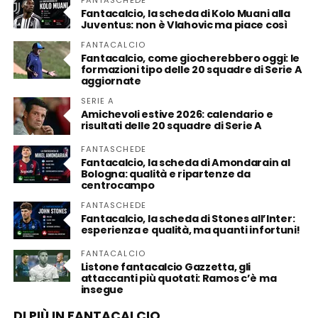
Fantacalcio, la scheda di Kolo Muani alla
Juventus: non è Vlahovic ma piace così
FANTACALCIO
Fantacalcio, come giocherebbero oggi: le
formazioni tipo delle 20 squadre di Serie A
aggiornate
SERIE A
Amichevoli estive 2026: calendario e
risultati delle 20 squadre di Serie A
FANTASCHEDE
Fantacalcio, la scheda di Amondarain al
Bologna: qualità e ripartenze da
centrocampo
FANTASCHEDE
Fantacalcio, la scheda di Stones all’Inter:
esperienza e qualità, ma quanti infortuni!
FANTACALCIO
Listone fantacalcio Gazzetta, gli
attaccanti più quotati: Ramos c’è ma
insegue
DI PIÙ IN FANTACALCIO