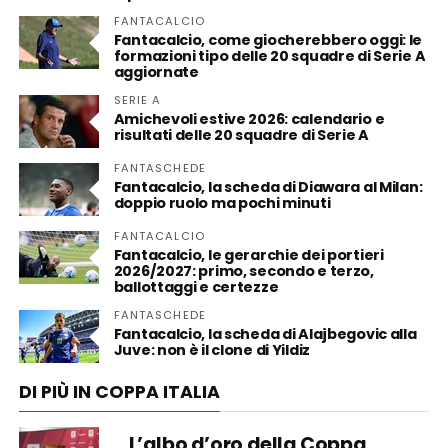
FANTACALCIO
Fantacalcio, come giocherebbero oggi: le
formazioni tipo delle 20 squadre di Serie A
aggiornate
SERIE A
Amichevoli estive 2026: calendario e
risultati delle 20 squadre di Serie A
FANTASCHEDE
Fantacalcio, la scheda di Diawara al Milan:
doppio ruolo ma pochi minuti
FANTACALCIO
Fantacalcio, le gerarchie dei portieri
2026/2027: primo, secondo e terzo,
ballottaggi e certezze
FANTASCHEDE
Fantacalcio, la scheda di Alajbegovic alla
Juve: non è il clone di Yildiz
DI PIÙ IN COPPA ITALIA
L’albo d’oro della Coppa