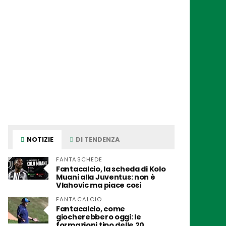
NOTIZIE
DI TENDENZA
FANTASCHEDE
Fantacalcio, la scheda di Kolo
Muani alla Juventus: non è
Vlahovic ma piace così
FANTACALCIO
Fantacalcio, come
giocherebbero oggi: le
formazioni tipo delle 20