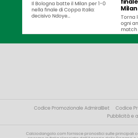
finale
Il Bologna batte il Milan per 1-0
Milan
nella finale di Coppa Italia:
decisivo Ndoye...
Torna 
ogni an
match i
Codice Promozionale AdmiralBet
Codice P
Pubblicità e af
Calciodangolo.com fornisce pronostici sulle principali 