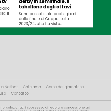
 tv
derby in semifinale, il
tabellone degli ottavi
iano i
ia: il
Sono passati solo pochi giorni
dalla finale di Coppa Italia
2023/24, che ha visto...
us Netbet
Chi siamo
Carta del giornalista
’uso
Contatto
 noi selezionati, in possesso di regolare concessione ad