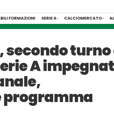
BILI FORMAZIONI
SERIE A
CALCIOMERCATO
A
, secondo turno a
erie A impegnat
anale,
 e programma