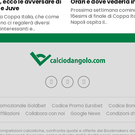
, ecco le avversare di
Orari e dove vederla in
 e Juve
Prossima settimana cominc
16esimi di finale di Coppa Ital
la Coppa Italia, che come
Napoli ospita il...
no ci regalerà diversi
nteressanti e...
romozionale Goldbet
Codice Promo Eurobet
Codice Bon
filiazioni
Collabora con noi
Google News
Condizioni d
competizioni calcistiche, confronta quote e offerte dei Bookmakers da