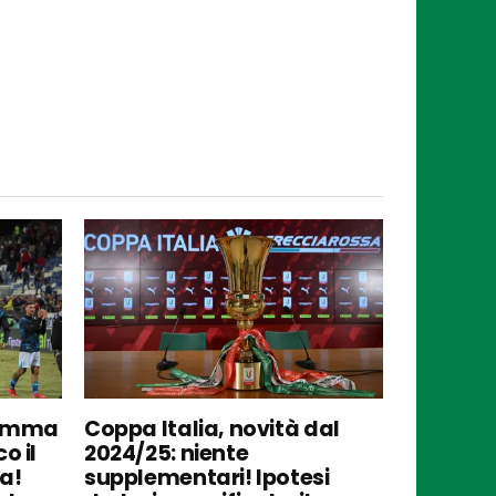
gramma
Coppa Italia, novità dal
o il
2024/25: niente
a!
supplementari! Ipotesi