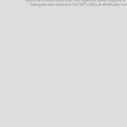
operare in Italia rilasciata dall’Agenzia delle Dogane e 
(allegate alla delibera 132/19/CONS), è effettuato ne