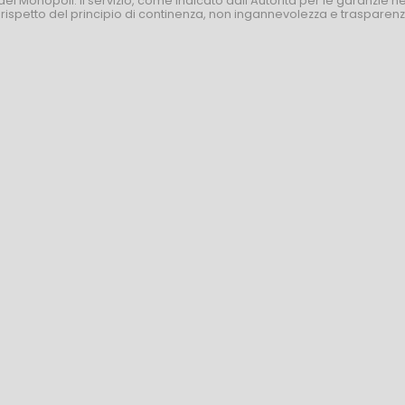
dei Monopoli. Il servizio, come indicato dall’Autorità per le garanzie 
l rispetto del principio di continenza, non ingannevolezza e trasparen