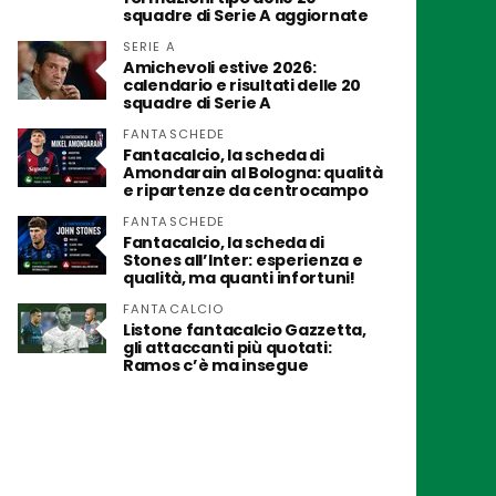
squadre di Serie A aggiornate
SERIE A
Amichevoli estive 2026:
calendario e risultati delle 20
squadre di Serie A
FANTASCHEDE
Fantacalcio, la scheda di
Amondarain al Bologna: qualità
e ripartenze da centrocampo
FANTASCHEDE
Fantacalcio, la scheda di
Stones all’Inter: esperienza e
qualità, ma quanti infortuni!
FANTACALCIO
Listone fantacalcio Gazzetta,
gli attaccanti più quotati:
Ramos c’è ma insegue