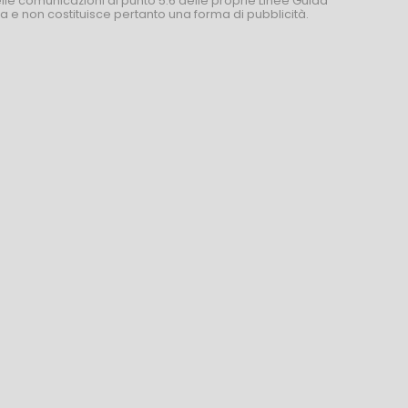
nelle comunicazioni al punto 5.6 delle proprie Linee Guida
za e non costituisce pertanto una forma di pubblicità.