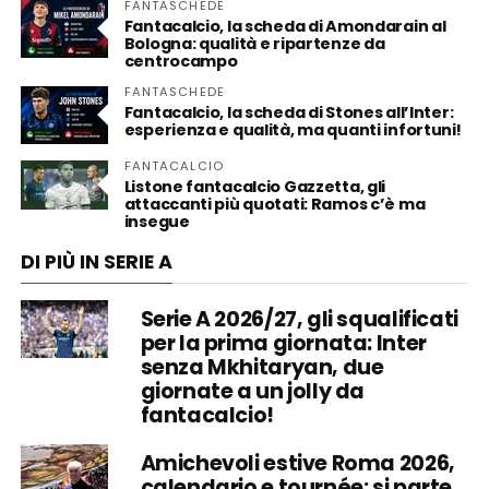
FANTASCHEDE
Fantacalcio, la scheda di Amondarain al
Bologna: qualità e ripartenze da
centrocampo
FANTASCHEDE
Fantacalcio, la scheda di Stones all’Inter:
esperienza e qualità, ma quanti infortuni!
FANTACALCIO
Listone fantacalcio Gazzetta, gli
attaccanti più quotati: Ramos c’è ma
insegue
DI PIÙ IN SERIE A
Serie A 2026/27, gli squalificati
per la prima giornata: Inter
senza Mkhitaryan, due
giornate a un jolly da
fantacalcio!
Amichevoli estive Roma 2026,
calendario e tournée: si parte