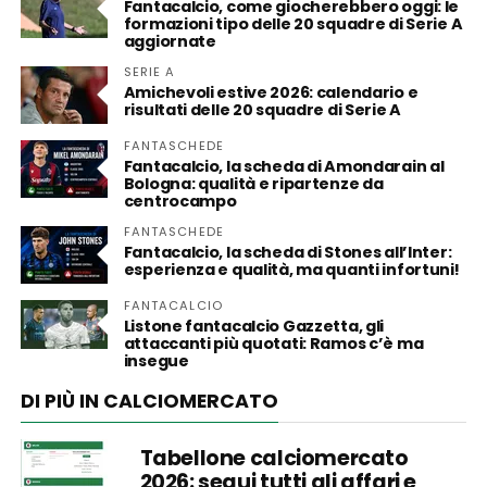
Fantacalcio, come giocherebbero oggi: le
formazioni tipo delle 20 squadre di Serie A
aggiornate
SERIE A
Amichevoli estive 2026: calendario e
risultati delle 20 squadre di Serie A
FANTASCHEDE
Fantacalcio, la scheda di Amondarain al
Bologna: qualità e ripartenze da
centrocampo
FANTASCHEDE
Fantacalcio, la scheda di Stones all’Inter:
esperienza e qualità, ma quanti infortuni!
FANTACALCIO
Listone fantacalcio Gazzetta, gli
attaccanti più quotati: Ramos c’è ma
insegue
DI PIÙ IN CALCIOMERCATO
Tabellone calciomercato
2026: segui tutti gli affari e