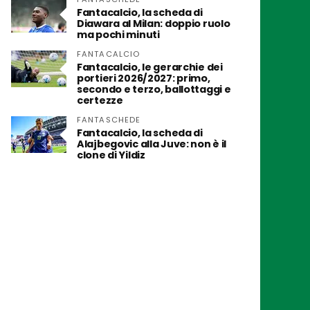
Fantacalcio, la scheda di
Diawara al Milan: doppio ruolo
ma pochi minuti
FANTACALCIO
Fantacalcio, le gerarchie dei
portieri 2026/2027: primo,
secondo e terzo, ballottaggi e
certezze
FANTASCHEDE
Fantacalcio, la scheda di
Alajbegovic alla Juve: non è il
clone di Yildiz