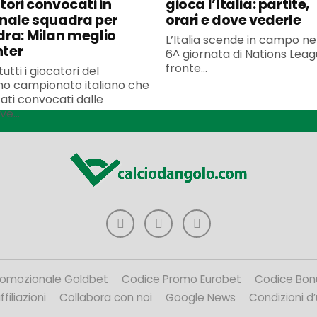
tori convocati in
gioca l’Italia: partite,
nale squadra per
orari e dove vederle
ra: Milan meglio
L’Italia scende in campo ne
nter
6^ giornata di Nations Leagu
fronte...
utti i giocatori del
o campionato italiano che
ati convocati dalle
ve...
romozionale Goldbet
Codice Promo Eurobet
Codice Bon
filiazioni
Collabora con noi
Google News
Condizioni d