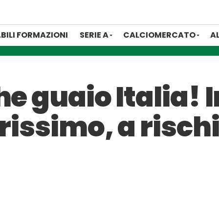
BILI FORMAZIONI
SERIE A
CALCIOMERCATO
A
he guaio Italia! 
arissimo, a risch