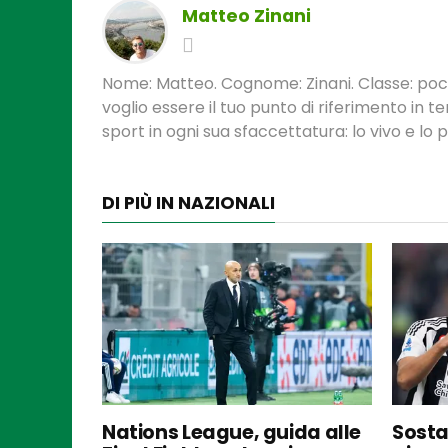
Matteo Zinani
Nome: Matteo. Cognome: Zinani. Classe: poca
voglio essere il tuo punto di riferimento in 
sport in ogni sua sfaccettatura: lo vivo e lo
DI PIÙ IN NAZIONALI
Nations League, guida alle
Sosta 