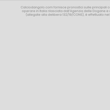
Calciodangolo.com fornisce pronostici sulle principali 
operare in Italia rilasciata dall’Agenzia delle Dogane e 
(allegate alla delibera 132/19/CONS), è effettuato ne