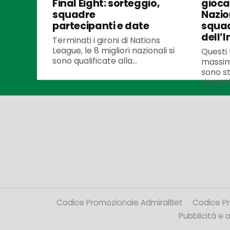
Final Eight: sorteggio,
gioca
squadre
Nazio
partecipanti e date
squad
dell’I
Terminati i gironi di Nations
League, le 8 migliori nazionali si
Questi t
sono qualificate alla...
massim
sono st
rispetti
Codice Promozionale AdmiralBet
Codice P
Pubblicità e af