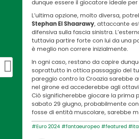
dunque essere il giocatore ideale per 
L’ultima opzione, molto diversa, potr
Stephan El Shaarawy
, attaccante es
difensiva sulla fascia sinistra. L’este
tuttavia partire forte con lui da una p
è meglio non correre inizialmente.
In ogni caso, restano da capire dunqu
soprattutto in ottica passaggio del tu
pareggio contro la Croazia sarebbe
nel girone ed accederebbe agli ottavi
Ciò significherebbe giocare la prima p
sabato 29 giugno, probabilmente contro
fosse di entità muscolare, sarebbe molt
#Euro 2024
#fantaeuropeo
#featured
#ita