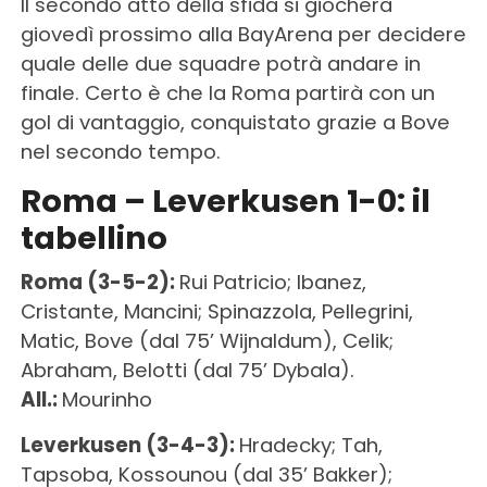
Il secondo atto della sfida si giocherà
giovedì prossimo alla BayArena per decidere
quale delle due squadre potrà andare in
finale. Certo è che la Roma partirà con un
gol di vantaggio, conquistato grazie a Bove
nel secondo tempo.
Roma – Leverkusen 1-0: il
tabellino
Roma (3-5-2):
Rui Patricio; Ibanez,
Cristante, Mancini; Spinazzola, Pellegrini,
Matic, Bove (dal 75’ Wijnaldum), Celik;
Abraham, Belotti (dal 75’ Dybala).
All.:
Mourinho
Leverkusen (3-4-3):
Hradecky; Tah,
Tapsoba, Kossounou (dal 35’ Bakker);