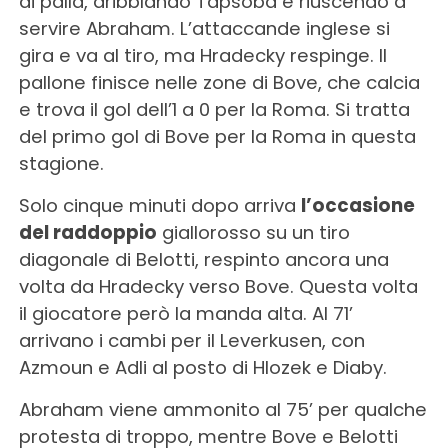
di palla, dribblando Tapsoba e riuscendo a
servire Abraham. L’attaccande inglese si
gira e va al tiro, ma Hradecky respinge. Il
pallone finisce nelle zone di Bove, che calcia
e trova il gol dell’1 a 0 per la Roma. Si tratta
del primo gol di Bove per la Roma in questa
stagione.
Solo cinque minuti dopo arriva
l’occasione
del raddoppio
giallorosso su un tiro
diagonale di Belotti, respinto ancora una
volta da Hradecky verso Bove. Questa volta
il giocatore però la manda alta. Al 71’
arrivano i cambi per il Leverkusen, con
Azmoun e Adli al posto di Hlozek e Diaby.
Abraham viene ammonito al 75’ per qualche
protesta di troppo, mentre Bove e Belotti