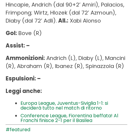
Hincapie, Andrich (dal 90+2’ Amiri), Palacios,
Frimpong; Wirtz, Hlozek (dal 72’ Azmoun),
Diaby (dal 72’ Adli).
All.:
Xabi Alonso
Gol:
Bove (R)
Assist: –
Ammonizioni:
Andrich (L), Diaby (L), Mancini
(R), Abraham (R), Ibanez (R), Spinazzola (R)
Espulsioni: –
Leggi anche:
Europa League, Juventus-Siviglia 1-1: si
deciderà tutto nel match di ritorno
Conference League, Fiorentina beffata! Al
Franchi finisce 2-1 per il Basilea
#featured