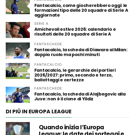
Fantacalcio, come giocherebbero oggi: le
formazioni tipo delle 20 squadre di Serie A
aggiornate
SERIE A
Amichevoli estive 2026: calendario e
risultati delle 20 squadre di Serie A
FANTASCHEDE
Fantacalcio, la scheda di Diawara al Milan:
doppio ruolo ma pochi minuti
FANTACALCIO
Fantacalcio, le gerarchie dei portieri
2026/2027: primo, secondo e terzo,
ballottaggi e certezze
FANTASCHEDE
Fantacalcio, la scheda di Alajbegovic alla
Juve: non è il clone di Yildiz
DI PIÙ IN EUROPA LEAGUE
Quando inizia l’Europa
League: le date dei sorteggi e