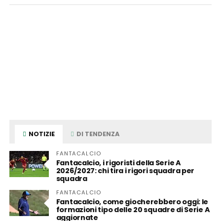
NOTIZIE
DI TENDENZA
FANTACALCIO
Fantacalcio, i rigoristi della Serie A
2026/2027: chi tira i rigori squadra per
squadra
FANTACALCIO
Fantacalcio, come giocherebbero oggi: le
formazioni tipo delle 20 squadre di Serie A
aggiornate