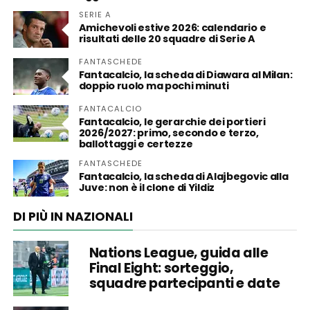
SERIE A
Amichevoli estive 2026: calendario e
risultati delle 20 squadre di Serie A
FANTASCHEDE
Fantacalcio, la scheda di Diawara al Milan:
doppio ruolo ma pochi minuti
FANTACALCIO
Fantacalcio, le gerarchie dei portieri
2026/2027: primo, secondo e terzo,
ballottaggi e certezze
FANTASCHEDE
Fantacalcio, la scheda di Alajbegovic alla
Juve: non è il clone di Yildiz
DI PIÙ IN NAZIONALI
Nations League, guida alle
Final Eight: sorteggio,
squadre partecipanti e date