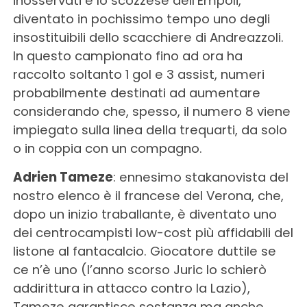
inosservati è lo scozzese dell’Empoli,
diventato in pochissimo tempo uno degli
insostituibili dello scacchiere di Andreazzoli.
In questo campionato fino ad ora ha
raccolto soltanto 1 gol e 3 assist, numeri
probabilmente destinati ad aumentare
considerando che, spesso, il numero 8 viene
impiegato sulla linea della trequarti, da solo
o in coppia con un compagno.
Adrien Tameze
: ennesimo stakanovista del
nostro elenco è il francese del Verona, che,
dopo un inizio traballante, è diventato uno
dei centrocampisti low-cost più affidabili del
listone al fantacalcio. Giocatore duttile se
ce n’è uno (l’anno scorso Juric lo schierò
addirittura in attacco contro la Lazio),
Tameze garantisce sostanza ma anche