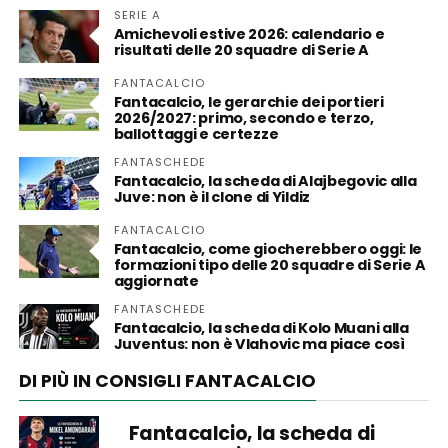
SERIE A
Amichevoli estive 2026: calendario e
risultati delle 20 squadre di Serie A
FANTACALCIO
Fantacalcio, le gerarchie dei portieri
2026/2027: primo, secondo e terzo,
ballottaggi e certezze
FANTASCHEDE
Fantacalcio, la scheda di Alajbegovic alla
Juve: non è il clone di Yildiz
FANTACALCIO
Fantacalcio, come giocherebbero oggi: le
formazioni tipo delle 20 squadre di Serie A
aggiornate
FANTASCHEDE
Fantacalcio, la scheda di Kolo Muani alla
Juventus: non è Vlahovic ma piace così
DI PIÙ IN CONSIGLI FANTACALCIO
Fantacalcio, la scheda di