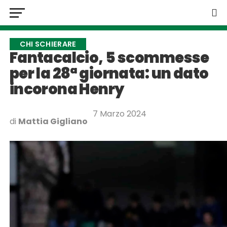
CHI SCHIERARE
Fantacalcio, 5 scommesse
per la 28ª giornata: un dato
incorona Henry
7 Marzo 2024
di
Mattia Gigliano