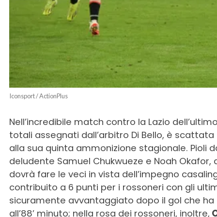
Iconsport / ActionPlus
Nell’incredibile match contro la Lazio dell’ultim
totali assegnati dall’arbitro Di Bello, è scattata
alla sua quinta ammonizione stagionale. Pioli d
deludente Samuel Chukwueze e Noah Okafor, au
dovrà fare le veci in vista dell’impegno casaling
contribuito a 6 punti per i rossoneri con gli ultim
sicuramente avvantaggiato dopo il gol che ha d
all’88’ minuto; nella rosa dei rossoneri, inoltre,
O