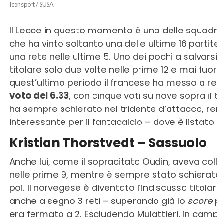
Iconsport / SUSA
Il Lecce in questo momento è una delle squadre
che ha vinto soltanto una delle ultime 16 parti
una rete nelle ultime 5. Uno dei pochi a salvarsi 
titolare solo due volte nelle prime 12 e mai fuori 
quest’ultimo periodo il francese ha messo a r
voto del 6.33
, con cinque voti su nove sopra il 
ha sempre schierato nel tridente d’attacco, 
interessante per il fantacalcio – dove è lista
Kristian Thorstvedt – Sassuolo
Anche lui, come il sopracitato Oudin, aveva col
nelle prime 9, mentre è sempre stato schierato
poi. Il norvegese è diventato l’indiscusso titol
anche a segno 3 reti – superando già lo
score
p
era fermato a 2. Escludendo Mulattieri, in cam