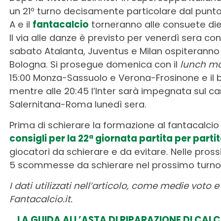
un 21º turno decisamente particolare dal punto
A e il
fantacalcio
torneranno alle consuete diec
Il via alle danze è previsto per venerdì sera con
sabato Atalanta, Juventus e Milan ospiteranno r
Bologna. Si prosegue domenica con il
lunch m
15:00 Monza-Sassuolo e Verona-Frosinone e il bi
mentre alle 20:45 l’Inter sarà impegnata sul ca
Salernitana-Roma lunedì sera.
Prima di schierare la formazione al fantacalcio 
consigli per la 22ª giornata partita per parti
giocatori da schierare e da evitare. Nelle pros
5 scommesse da schierare nel prossimo turno
I dati utilizzati nell’articolo, come medie voto
Fantacalcio.it.
LA GUIDA ALL’ASTA DI RIPARAZIONE DI CAL