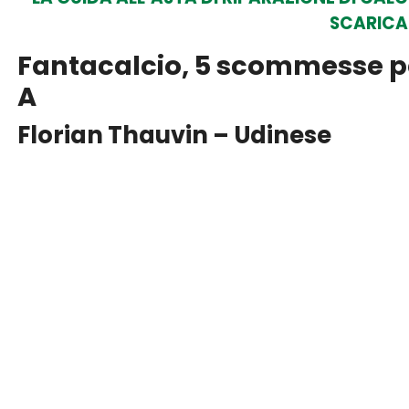
SCARICA
Fantacalcio, 5 scommesse per
A
Florian Thauvin – Udinese