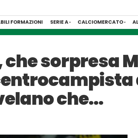
BILI FORMAZIONI
SERIE A
CALCIOMERCATO
A
 che sorpresa Maz
centrocampista 
velano che…