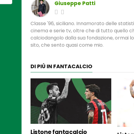
Giuseppe Patti
Classe '96, siciliano. Innamorato delle statis
cinema e serie tv, oltre che di tutto quello
calciodangolo dalla sua fondazione, ormai l
sito, che sento quasi come mio.
DI PIÙ IN FANTACALCIO
Listone fantacalcio