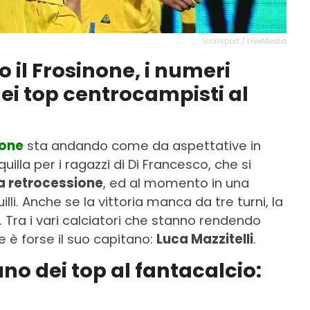
Iconsport / LiveMedia
so il Frosinone, i numeri
ei top centrocampisti al
none
sta andando come da aspettative in
uilla per i ragazzi di Di Francesco, che si
a retrocessione
, ed al momento in una
lli. Anche se la vittoria manca da tre turni, la
Tra i vari calciatori che stanno rendendo
le è forse il suo capitano:
Luca Mazzitelli
.
uno dei top al fantacalcio: