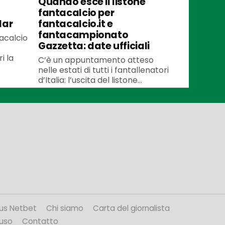
Quando esce il listone
fantacalcio per
lar
fantacalcio.it e
fantacampionato
tacalcio
Gazzetta: date ufficiali
i la
C’è un appuntamento atteso
nelle estati di tutti i fantallenatori
d’Italia: l’uscita del listone...
us Netbet
Chi siamo
Carta del giornalista
’uso
Contatto