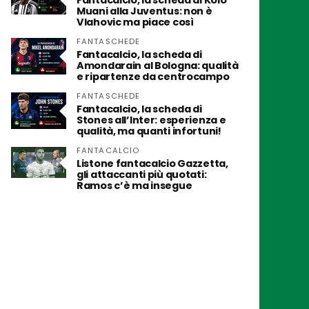
Fantacalcio, la scheda di Kolo
Muani alla Juventus: non è
Vlahovic ma piace così
FANTASCHEDE
Fantacalcio, la scheda di
Amondarain al Bologna: qualità
e ripartenze da centrocampo
FANTASCHEDE
Fantacalcio, la scheda di
Stones all’Inter: esperienza e
qualità, ma quanti infortuni!
FANTACALCIO
Listone fantacalcio Gazzetta,
gli attaccanti più quotati:
Ramos c’è ma insegue