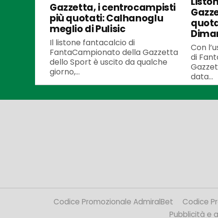
Listo
Gazzetta, i centrocampisti
Gazzet
più quotati: Calhanoglu
quota
meglio di Pulisic
Dima
Il listone fantacalcio di
Con l’u
FantaCampionato della Gazzetta
di Fan
dello Sport è uscito da qualche
Gazzett
giorno,...
data...
Codice Promozionale AdmiralBet
Codice P
Pubblicità e af