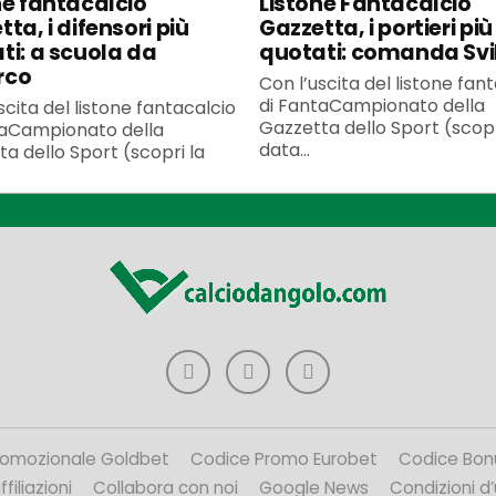
ne fantacalcio
Listone Fantacalcio
ta, i difensori più
Gazzetta, i portieri più
ti: a scuola da
quotati: comanda Svi
rco
Con l’uscita del listone fan
di FantaCampionato della
scita del listone fantacalcio
Gazzetta dello Sport (scopr
taCampionato della
data...
a dello Sport (scopri la
romozionale Goldbet
Codice Promo Eurobet
Codice Bon
filiazioni
Collabora con noi
Google News
Condizioni d