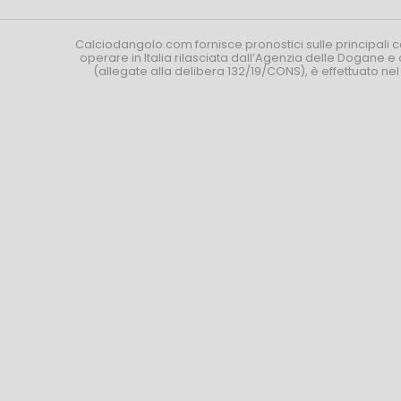
Calciodangolo.com fornisce pronostici sulle principali 
operare in Italia rilasciata dall’Agenzia delle Dogane e 
(allegate alla delibera 132/19/CONS), è effettuato ne