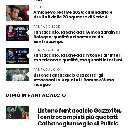
SERIE A
Amichevoli estive 2026: calendario e
risultati delle 20 squadre di Serie A
FANTASCHEDE
Fantacalcio, la scheda di Amondarain al
Bologna: qualità e ripartenze da
centrocampo
FANTASCHEDE
Fantacalcio, la scheda di Stones all’Inter:
esperienza e qualità, ma quanti infortuni!
FANTACALCIO
Listone fantacalcio Gazzetta, gli
attaccanti più quotati: Ramos c’è ma
insegue
DI PIÙ IN FANTACALCIO
Listone fantacalcio Gazzetta,
i centrocampisti più quotati:
Calhanoglu meglio di Pulisic