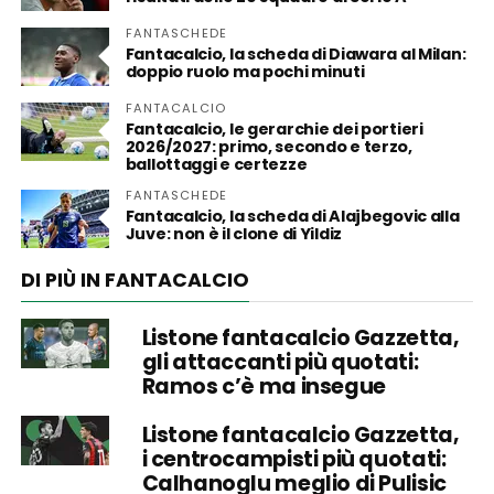
FANTASCHEDE
Fantacalcio, la scheda di Diawara al Milan:
doppio ruolo ma pochi minuti
FANTACALCIO
Fantacalcio, le gerarchie dei portieri
2026/2027: primo, secondo e terzo,
ballottaggi e certezze
FANTASCHEDE
Fantacalcio, la scheda di Alajbegovic alla
Juve: non è il clone di Yildiz
DI PIÙ IN FANTACALCIO
Listone fantacalcio Gazzetta,
gli attaccanti più quotati:
Ramos c’è ma insegue
Listone fantacalcio Gazzetta,
i centrocampisti più quotati:
Calhanoglu meglio di Pulisic