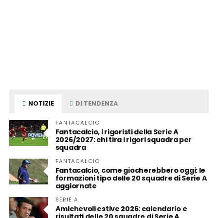
NOTIZIE
DI TENDENZA
FANTACALCIO
Fantacalcio, i rigoristi della Serie A
2026/2027: chi tira i rigori squadra per
squadra
FANTACALCIO
Fantacalcio, come giocherebbero oggi: le
formazioni tipo delle 20 squadre di Serie A
aggiornate
SERIE A
Amichevoli estive 2026: calendario e
risultati delle 20 squadre di Serie A